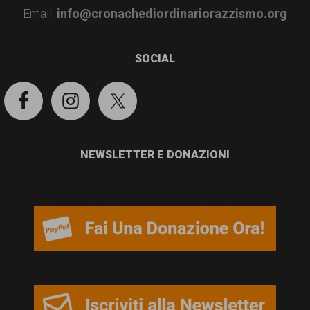
garanzia
Email:
info@cronachediordinariorazzismo.org
dei
diritti
SOCIAL
di
cittadinanza
per
tutti.
NEWSLETTER E DONAZIONI