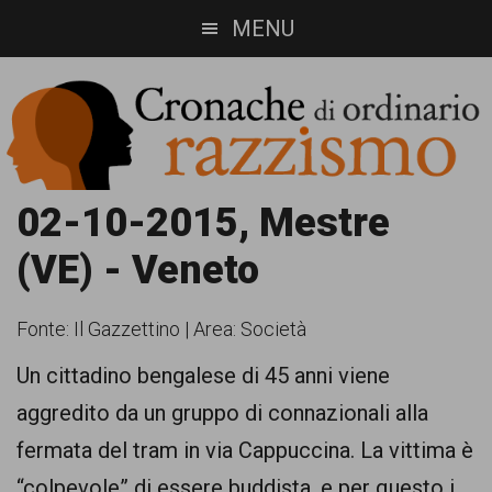
Skip
Skip
MENU
to
to
main
footer
content
Cronache
Cronachediordinariorazzismo.org
02-10-2015, Mestre
è
di
(VE) - Veneto
un
ordinario
sito
Fonte:
Il Gazzettino
|
Area: Società
razzismo
di
Un cittadino bengalese di 45 anni viene
informazione,
aggredito da un gruppo di connazionali alla
approfondimento
fermata del tram in via Cappuccina. La vittima è
e
“colpevole” di essere buddista, e per questo i