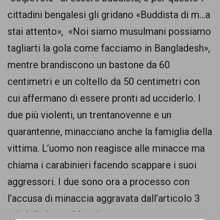
comunicazione
cittadini bengalesi gli gridano «Buddista di m…a
specificamente
stai attento», «Noi siamo musulmani possiamo
dedicato
tagliarti la gola come facciamo in Bangladesh»,
al
mentre brandiscono un bastone da 60
fenomeno
centimetri e un coltello da 50 centimetri con
del
cui affermano di essere pronti ad ucciderlo. I
razzismo
due più violenti, un trentanovenne e un
curato
quarantenne, minacciano anche la famiglia della
da
vittima. L’uomo non reagisce alle minacce ma
Lunaria
chiama i carabinieri facendo scappare i suoi
in
aggressori. I due sono ora a processo con
collaborazione
l’accusa di minaccia aggravata dall’articolo 3
con
c.1 della legge Mancino.