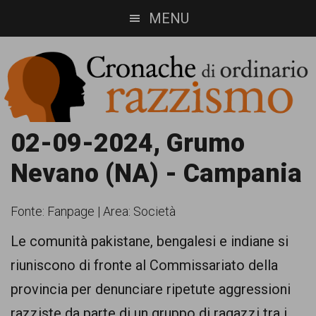
Skip
Skip
MENU
to
to
main
footer
content
Cronache
Cronachediordinariorazzismo.org
02-09-2024, Grumo
è
di
Nevano (NA) - Campania
un
ordinario
sito
Fonte:
Fanpage
|
Area: Società
razzismo
di
Le comunità pakistane, bengalesi e indiane si
informazione,
riuniscono di fronte al Commissariato della
approfondimento
provincia per denunciare ripetute aggressioni
e
razziste da parte di un gruppo di ragazzi tra i