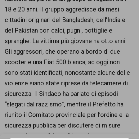
comunicazione
18 e 20 anni. Il gruppo aggredisce da mesi
specificamente
cittadini originari del Bangladesh, dell’India e
dedicato
del Pakistan con calci, pugni, bottiglie e
al
spranghe. La vittima più giovane ha otto anni.
fenomeno
Gli aggressori, che operano a bordo di due
del
scooter e una Fiat 500 bianca, ad oggi non
razzismo
sono stati identificati, nonostante alcune delle
curato
violenze siano state riprese da telecamere di
da
sicurezza. Il Sindaco ha parlato di episodi
Lunaria
“slegati dal razzismo”, mentre il Prefetto ha
in
riunito il Comitato provinciale per l’ordine e la
collaborazione
sicurezza pubblica per discutere di misure
con
preventive e politiche di inclusione.