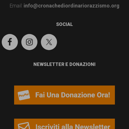
garanzia
Email:
info@cronachediordinariorazzismo.org
dei
diritti
SOCIAL
di
cittadinanza
per
tutti.
NEWSLETTER E DONAZIONI