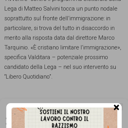
comunicazione
Lega di Matteo Salvini tocca un punto nodale
specificamente
soprattutto sul fronte dell’immigrazione: in
dedicato
particolare, si trova del tutto in disaccordo in
al
merito alla risposta data dal direttore Marco
fenomeno
Tarquinio. «È cristiano limitare l’immigrazione»,
del
specifica Valditara – potenziale prossimo
razzismo
candidato della Lega – nel suo intervento su
curato
“Libero Quotidiano”.
da
Lunaria
in
×
Gestisci Consenso Cookie
collaborazione
Questo sito fa uso di cookie, anche di terze parti, ma non utilizza alcun cookie
con
di profilazione.