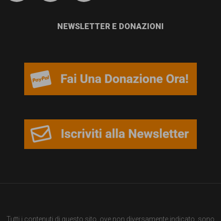
garanzia
dei
NEWSLETTER E DONAZIONI
diritti
di
cittadinanza
per
tutti.
Tutti i contenuti di questo sito, ove non diversamente indicato, sono