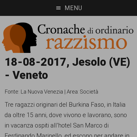
Skip
Skip
MENU
to
to
main
footer
content
Cronache
Cronachediordinariorazzismo.org
18-08-2017, Jesolo (VE)
è
di
- Veneto
un
ordinario
sito
Fonte:
La Nuova Venezia
|
Area: Società
razzismo
di
Tre ragazzi originari del Burkina Faso, in Italia
informazione,
da oltre 15 anni, dove vivono e lavorano, sono
approfondimento
in vacanza ospiti all’hotel San Marco di
e
Ferdinando Marinello, ed escono per andare in