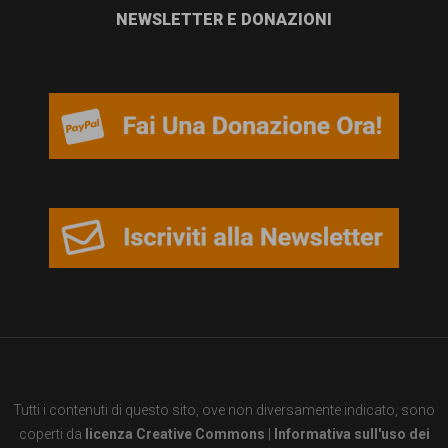
garanzia
NEWSLETTER E DONAZIONI
dei
diritti
di
cittadinanza
per
tutti.
Tutti i contenuti di questo sito, ove non diversamente indicato, sono
coperti da
licenza Creative Commons
|
Informativa sull'uso dei