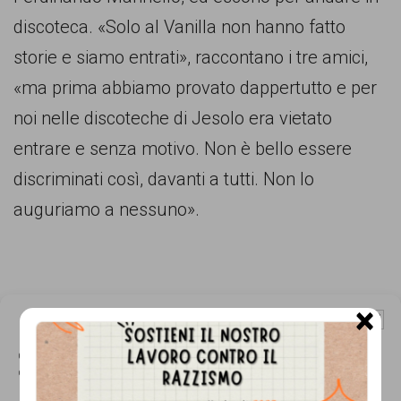
comunicazione
discoteca. «Solo al Vanilla non hanno fatto
specificamente
storie e siamo entrati», raccontano i tre amici,
dedicato
«ma prima abbiamo provato dappertutto e per
al
noi nelle discoteche di Jesolo era vietato
fenomeno
entrare e senza motivo. Non è bello essere
del
discriminati così, davanti a tutti. Non lo
razzismo
auguriamo a nessuno».
curato
da
Lunaria
×
in
Gestisci Consenso Cookie
collaborazione
Questo sito fa uso di cookie, anche di terze parti, ma non utilizza alcun cookie
con
di profilazione.