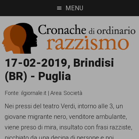
Skip
Skip
MENU
to
to
main
footer
content
Cronache
Cronachediordinariorazzismo.org
17-02-2019, Brindisi
è
di
(BR) - Puglia
un
ordinario
sito
Fonte:
ilgiornale.it
|
Area: Società
razzismo
di
Nei pressi del teatro Verdi, intorno alle 3, un
informazione,
giovane migrante nero, venditore ambulante,
approfondimento
viene preso di mira, insultato con frasi razziste,
e
picchiato da una decina di persone e poi