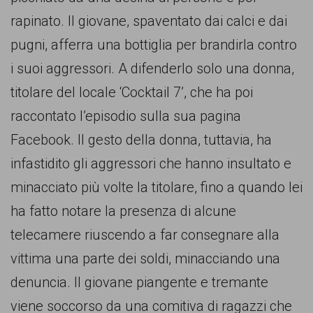
comunicazione
rapinato. Il giovane, spaventato dai calci e dai
specificamente
pugni, afferra una bottiglia per brandirla contro
dedicato
i suoi aggressori. A difenderlo solo una donna,
al
titolare del locale ‘Cocktail 7’, che ha poi
fenomeno
raccontato l’episodio sulla sua pagina
del
Facebook. Il gesto della donna, tuttavia, ha
razzismo
infastidito gli aggressori che hanno insultato e
curato
minacciato più volte la titolare, fino a quando lei
da
ha fatto notare la presenza di alcune
Lunaria
telecamere riuscendo a far consegnare alla
in
vittima una parte dei soldi, minacciando una
collaborazione
denuncia. Il giovane piangente e tremante
con
viene soccorso da una comitiva di ragazzi che