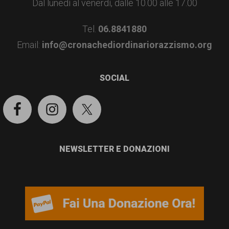
garanzia
Dal lunedì al venerdì, dalle 10.00 alle 17.00
dei
Tel.
06.8841880
diritti
Email:
info@cronachediordinariorazzismo.org
di
cittadinanza
SOCIAL
per
tutti.
NEWSLETTER E DONAZIONI