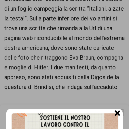
comunicazione
di un foglio campeggia la scritta “Italiani, alzate
specificamente
la testa!”. Sulla parte inferiore dei volantini si
dedicato
trova una scritta che rimanda alla Url di una
al
pagina web riconducibile al mondo dell’estrema
fenomeno
destra americana, dove sono state caricate
del
delle foto che ritraggono Eva Braun, compagna
razzismo
e moglie di Hitler. I due manifesti, da quanto
curato
appreso, sono stati acquisiti dalla Digos della
da
questura di Brindisi, che indaga sull’accaduto.
Lunaria
in
×
collaborazione
Gestisci Consenso Cookie
con
Questo sito fa uso di cookie, anche di terze parti, ma non utilizza alcun cookie