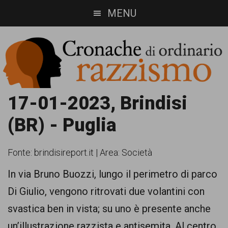
Skip
Skip
MENU
to
to
main
footer
content
Cronache
Cronachediordinariorazzismo.org
17-01-2023, Brindisi
è
di
(BR) - Puglia
un
ordinario
sito
Fonte:
brindisireport.it
|
Area: Società
razzismo
di
In via Bruno Buozzi, lungo il perimetro di parco
informazione,
Di Giulio, vengono ritrovati due volantini con
approfondimento
svastica ben in vista;
su uno è presente anche
e
un’illustrazione razzista e antisemita. Al centro