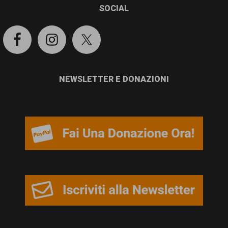
garanzia
SOCIAL
dei
diritti
di
cittadinanza
NEWSLETTER E DONAZIONI
per
tutti.