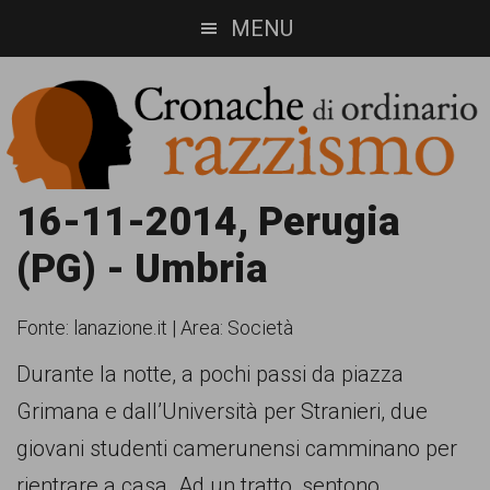
Skip
Skip
MENU
to
to
main
footer
content
Cronache
Cronachediordinariorazzismo.org
16-11-2014, Perugia
è
di
(PG) - Umbria
un
ordinario
sito
Fonte:
lanazione.it
|
Area: Società
razzismo
di
Durante la notte, a pochi passi da piazza
informazione,
Grimana e dall’Università per Stranieri, due
approfondimento
giovani studenti camerunensi camminano per
e
rientrare a casa. Ad un tratto, sentono