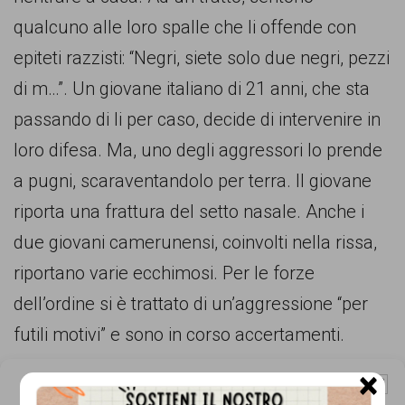
comunicazione
qualcuno alle loro spalle che li offende con
specificamente
epiteti razzisti: “Negri, siete solo due negri, pezzi
dedicato
di m…”. Un giovane italiano di 21 anni, che sta
al
passando di li per caso, decide di intervenire in
fenomeno
loro difesa. Ma, uno degli aggressori lo prende
del
a pugni, scaraventandolo per terra. Il giovane
razzismo
riporta una frattura del setto nasale. Anche i
curato
due giovani camerunensi, coinvolti nella rissa,
da
riportano varie ecchimosi. Per le forze
Lunaria
dell’ordine si è trattato di un’aggressione “per
in
futili motivi” e sono in corso accertamenti.
collaborazione
×
con
Gestisci Consenso Cookie