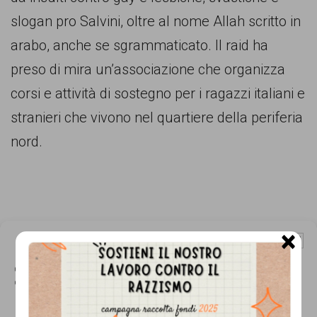
comunicazione
slogan pro Salvini, oltre al nome Allah scritto in
specificamente
arabo, anche se sgrammaticato. Il raid ha
dedicato
preso di mira un’associazione che organizza
al
corsi e attività di sostegno per i ragazzi italiani e
fenomeno
stranieri che vivono nel quartiere della periferia
del
nord.
razzismo
curato
da
Lunaria
×
Gestisci Consenso Cookie
in
Questo sito fa uso di cookie, anche di terze parti, ma non utilizza alcun cookie
collaborazione
di profilazione.
con