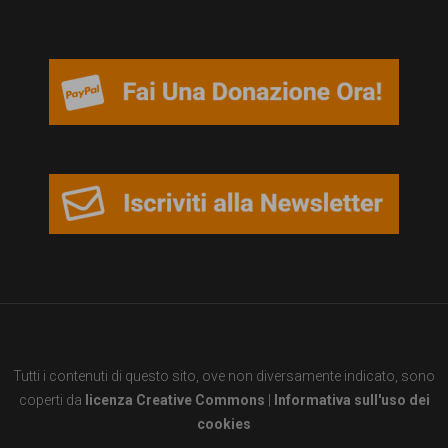
garanzia
dei
diritti
di
cittadinanza
per
tutti.
Tutti i contenuti di questo sito, ove non diversamente indicato, sono
coperti da
licenza Creative Commons
|
Informativa sull'uso dei
cookies