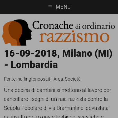
Skip
Skip
MENU
to
to
main
footer
content
Cronache
Cronachediordinariorazzismo.org
16-09-2018, Milano (MI)
è
di
- Lombardia
un
ordinario
sito
Fonte:
huffingtonpost.it
|
Area: Società
razzismo
di
Una decina di bambini si mettono al lavoro per
informazione,
cancellare i segni di un raid razzista contro la
approfondimento
Scuola Popolare di via Bramantino, devastata
e
da insulti contro gay e lesbiche, svastiche e