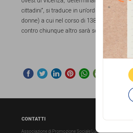
ovest di Vicenza, “determinando una situazi
comunicazione
cittadini”, si traduce in un’ordinanza comuna
specificamente
donne) a cui nel corso di 1386 controlli eseg
dedicato
contro chiunque altro sarà sorpreso a utili
al
fenomeno
Que
del
razzismo
curato
da
Lunaria
in
Footer
CONTATTI
collaborazione
con
Associazione di Promozione Sociale Lunaria