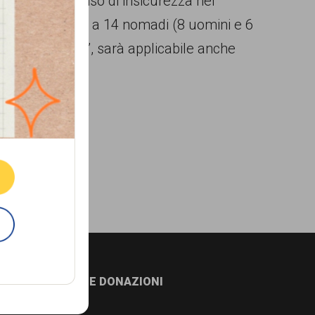
e disagio e senso di insicurezza nei
ressamente rivolto a 14 nomadi (8 uomini e 6
stati 55 verbali”, sarà applicabile anche
ne.
E
NEWSLETTER E DONAZIONI