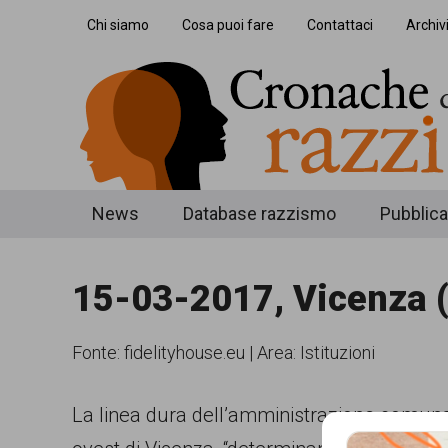
Skip
Skip
Skip
Chi siamo
Cosa puoi fare
Contattaci
Archiv
to
to
to
main
secondary
footer
content
menu
Cronache
Cronachediordinariorazzismo.org
News
Database razzismo
Pubblica
è
di
un
15-03-2017, Vicenza (
ordinario
sito
razzismo
di
Fonte:
fidelityhouse.eu
|
Area: Istituzioni
informazione,
approfondimento
La linea dura dell’amministrazione comuna
e