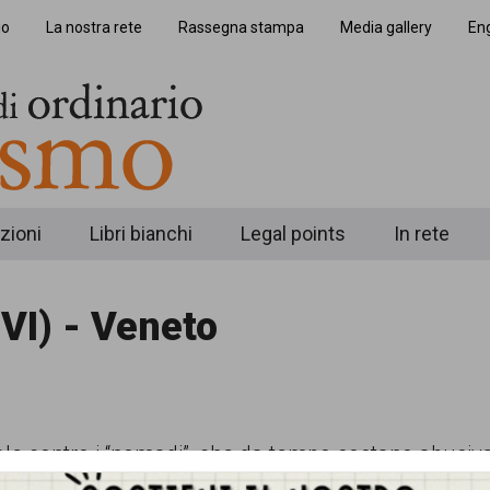
io
La nostra rete
Rassegna stampa
Media gallery
Eng
zioni
Libri bianchi
Legal points
In rete
VI) - Veneto
le contro i “nomadi”, che da tempo sostano abusiv