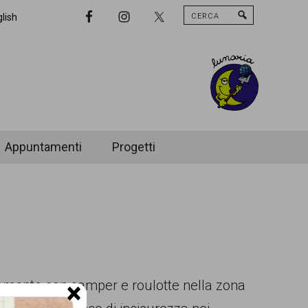
Cerca
Nav
lish
Widget
Area
Appuntamenti
Progetti
amente con camper e roulotte nella zona
×