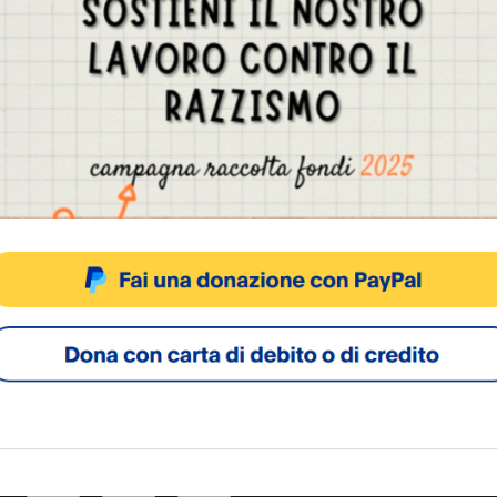
one di grave incuria e degrado, oltre che di notevol
le, dopo il via libera del prefetto. Il divieto, “esp
uiti dalla polizia locale in 14 mesi sono stati conte
zzare impropriamente le aree indicate.
Gestisci Consenso Cookie
sto sito fa uso di cookie, anche di terze parti, ma non utilizza alcun cookie di profilazio
ACCETTA
NEGA
VISUALIZZA LE PREFERENZ
Cookie Policy
Privacy Policy
SOCIAL