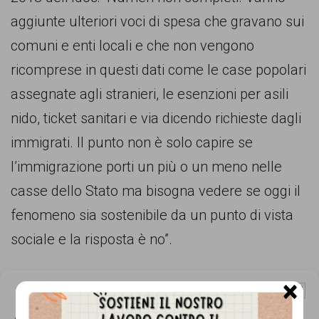
comunicazione
aggiunte ulteriori voci di spesa che gravano sui
specificamente
comuni e enti locali e che non vengono
dedicato
ricomprese in questi dati come le case popolari
al
assegnate agli stranieri, le esenzioni per asili
fenomeno
nido, ticket sanitari e via dicendo richieste dagli
del
immigrati. Il punto non è solo capire se
razzismo
l’immigrazione porti un più o un meno nelle
curato
casse dello Stato ma bisogna vedere se oggi il
da
fenomeno sia sostenibile da un punto di vista
Lunaria
sociale e la risposta è no”.
in
collaborazione
×
Gestisci Consenso Cookie
con