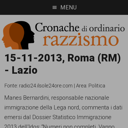
Skip
Skip
MENU
to
to
main
footer
content
Cronache
Cronachediordinariorazzismo.org
15-11-2013, Roma (RM)
è
di
- Lazio
un
ordinario
sito
Fonte:
radio24.ilsole24ore.com
|
Area: Politica
razzismo
di
Manes Bernardini, responsabile nazionale
informazione,
immigrazione della Lega nord, commenta i dati
approfondimento
emersi dal Dossier Statistico Immigrazione
e
2013 dell’Idos: “Numeri non completi. Vanno