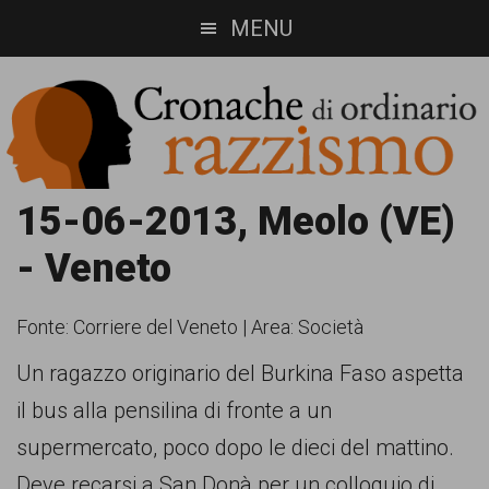
Skip
Skip
MENU
to
to
main
footer
content
Cronache
Cronachediordinariorazzismo.org
15-06-2013, Meolo (VE)
è
di
- Veneto
un
ordinario
sito
Fonte:
Corriere del Veneto
|
Area: Società
razzismo
di
Un ragazzo originario del Burkina Faso aspetta
informazione,
il bus alla pensilina di fronte a un
approfondimento
supermercato, poco dopo le dieci del mattino.
e
Deve recarsi a San Donà per un colloquio di