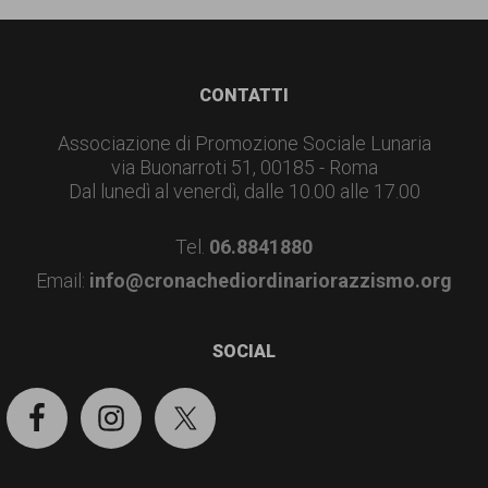
garanzia
dei
diritti
Footer
CONTATTI
di
Associazione di Promozione Sociale Lunaria
cittadinanza
via Buonarroti 51, 00185 - Roma
per
Dal lunedì al venerdì, dalle 10.00 alle 17.00
tutti.
Tel.
06.8841880
Email:
info@cronachediordinariorazzismo.org
SOCIAL