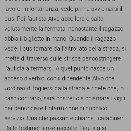
comunicazione
lavoro. In lontananza, vede prima avvicinarsi il
specificamente
bus. Poi l’autista Atvo accellera e salta
dedicato
volutamente la fermata, nonostante il ragazzo
al
abbia il biglietto in mano. Quando il ragazzo
fenomeno
vede il bus tornare dall’altro lato della strada, si
del
mette di traverso sulle strisce per costringere
razzismo
l’autista a fermarsi. A quel punto nasce un
curato
acceso diverbio, con il dipendente Atvo che
da
«ordina» di togliersi dalla strada e ripete che, in
Lunaria
caso contrario, sarà costretto a chiamare i vigili
in
per denunciare l’interruzione di pubblico
collaborazione
servizio. Qualche passante chiama i carabinieri.
con
Dalle testimonianze raccolte, l’autista si