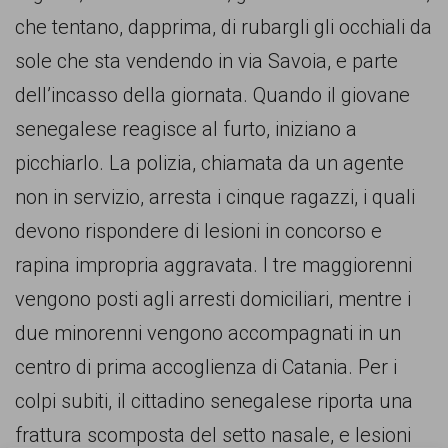
comunicazione
che tentano, dapprima, di rubargli gli occhiali da
specificamente
sole che sta vendendo in via Savoia, e parte
dedicato
dell’incasso della giornata. Quando il giovane
al
senegalese reagisce al furto, iniziano a
fenomeno
picchiarlo. La polizia, chiamata da un agente
del
non in servizio, arresta i cinque ragazzi, i quali
razzismo
devono rispondere di lesioni in concorso e
curato
rapina impropria aggravata. I tre maggiorenni
da
vengono posti agli arresti domiciliari, mentre i
Lunaria
due minorenni vengono accompagnati in un
in
centro di prima accoglienza di Catania. Per i
collaborazione
colpi subiti, il cittadino senegalese riporta una
con
frattura scomposta del setto nasale, e lesioni