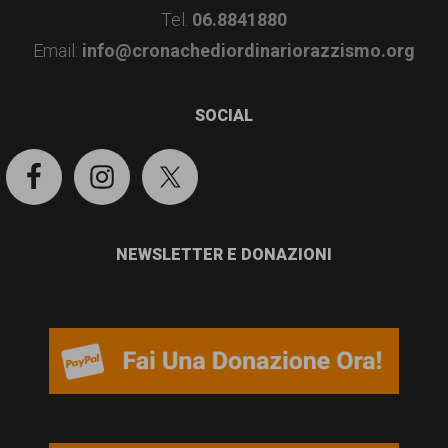
garanzia
Tel.
06.8841880
dei
Email:
info@cronachediordinariorazzismo.org
diritti
di
SOCIAL
cittadinanza
per
tutti.
NEWSLETTER E DONAZIONI