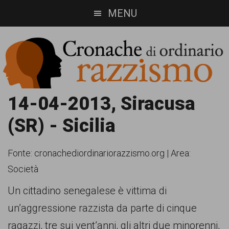
Skip
Skip
MENU
to
to
main
footer
content
Cronache
Cronachediordinariorazzismo.org
14-04-2013, Siracusa
è
di
(SR) - Sicilia
un
ordinario
sito
Fonte:
cronachediordinariorazzismo.org
|
Area:
razzismo
di
Società
informazione,
Un cittadino senegalese è vittima di
approfondimento
un’aggressione razzista da parte di cinque
e
ragazzi, tre sui vent’anni, gli altri due minorenni,