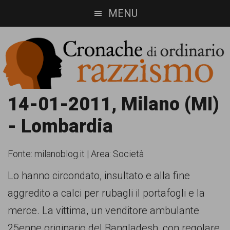
Skip
Skip
MENU
to
to
main
footer
content
Cronache
Cronachediordinariorazzismo.org
14-01-2011, Milano (MI)
è
di
- Lombardia
un
ordinario
sito
Fonte:
milanoblog.it
|
Area: Società
razzismo
di
Lo hanno circondato, insultato e alla fine
informazione,
aggredito a calci per rubagli il portafogli e la
approfondimento
merce. La vittima, un venditore ambulante
e
25enne originario del Bangladesh, con regolare