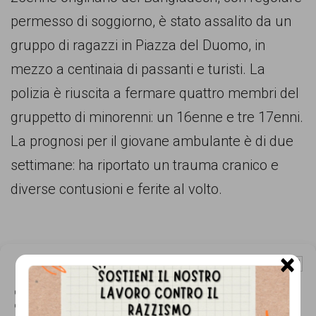
comunicazione
permesso di soggiorno, è stato assalito da un
specificamente
gruppo di ragazzi in Piazza del Duomo, in
dedicato
mezzo a centinaia di passanti e turisti. La
al
polizia è riuscita a fermare quattro membri del
fenomeno
gruppetto di minorenni: un 16enne e tre 17enni.
del
La prognosi per il giovane ambulante è di due
razzismo
settimane: ha riportato un trauma cranico e
curato
diverse contusioni e ferite al volto.
da
Lunaria
in
×
Gestisci Consenso Cookie
collaborazione
Questo sito fa uso di cookie, anche di terze parti, ma non utilizza alcun cookie
con
di profilazione.