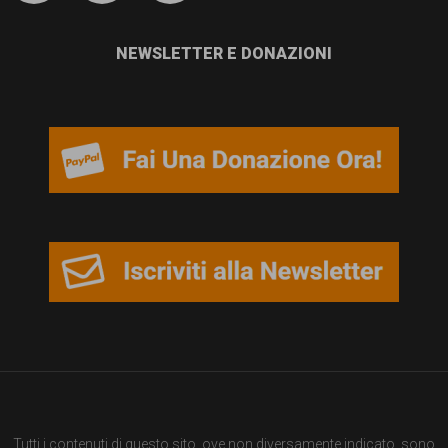
garanzia
dei
NEWSLETTER E DONAZIONI
diritti
di
cittadinanza
per
tutti.
Tutti i contenuti di questo sito, ove non diversamente indicato, sono