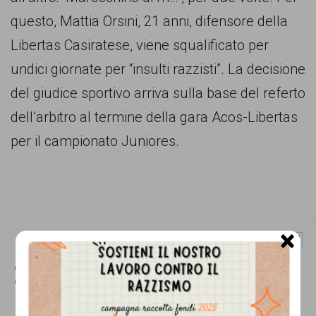
comunicazione
questo, Mattia Orsini, 21 anni, difensore della
specificamente
Libertas Casiratese, viene squalificato per
dedicato
undici giornate per “insulti razzisti”. La decisione
al
del giudice sportivo arriva sulla base del referto
fenomeno
dell’arbitro al termine della gara Acos-Libertas
del
per il campionato Juniores.
razzismo
curato
da
Lunaria
×
Gestisci Consenso Cookie
in
Questo sito fa uso di cookie, anche di terze parti, ma non utilizza alcun cookie
collaborazione
di profilazione.
con