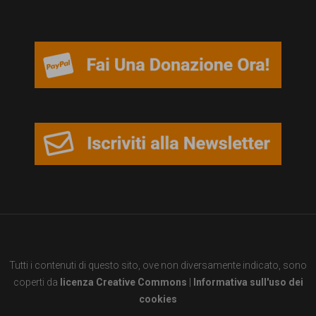
garanzia
dei
diritti
di
cittadinanza
per
tutti.
Tutti i contenuti di questo sito, ove non diversamente indicato, sono
coperti da
licenza Creative Commons
|
Informativa sull'uso dei
cookies