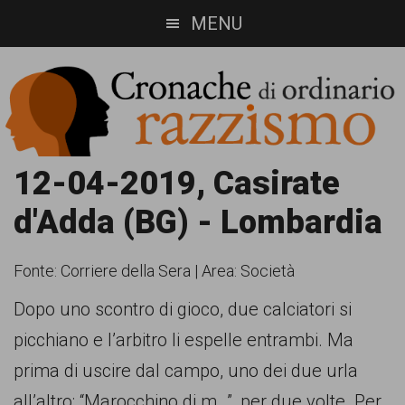
Skip
Skip
MENU
to
to
main
footer
content
Cronache
Cronachediordinariorazzismo.org
12-04-2019, Casirate
è
di
d'Adda (BG) - Lombardia
un
ordinario
sito
Fonte:
Corriere della Sera
|
Area: Società
razzismo
di
Dopo uno scontro di gioco, due calciatori si
informazione,
picchiano e l’arbitro li espelle entrambi. Ma
approfondimento
prima di uscire dal campo, uno dei due urla
e
all’altro: “Marocchino di m…”, per due volte. Per