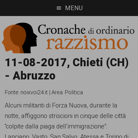
Skip
Skip
MENU
to
to
main
footer
content
Cronache
Cronachediordinariorazzismo.org
11-08-2017, Chieti (CH)
è
di
- Abruzzo
un
ordinario
sito
Fonte:
noixvoi24.it
|
Area: Politica
razzismo
di
Alcuni militanti di Forza Nuova, durante la
informazione,
notte, affiggono striscioni in cinque delle città
approfondimento
“colpite dalla piaga dell’immigrazione”:
e
Lanciano, Vasto, San Salvo, Atessa e Torino di