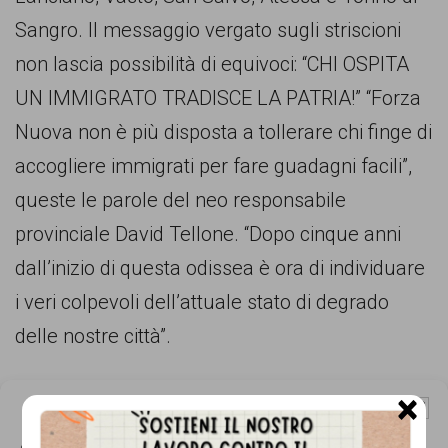
comunicazione
Sangro. Il messaggio vergato sugli striscioni
specificamente
non lascia possibilità di equivoci: “CHI OSPITA
dedicato
UN IMMIGRATO TRADISCE LA PATRIA!” “Forza
al
Nuova non è più disposta a tollerare chi finge di
fenomeno
accogliere immigrati per fare guadagni facili”,
del
queste le parole del neo responsabile
razzismo
provinciale David Tellone. “Dopo cinque anni
curato
dall’inizio di questa odissea è ora di individuare
da
i veri colpevoli dell’attuale stato di degrado
Lunaria
delle nostre città”.
in
collaborazione
×
Gestisci Consenso Cookie
con