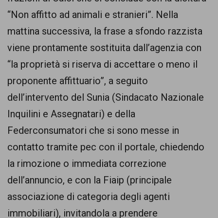
comunicazione
“Non affitto ad animali e stranieri”. Nella
specificamente
mattina successiva, la frase a sfondo razzista
dedicato
viene prontamente sostituita dall’agenzia con
al
“la proprietà si riserva di accettare o meno il
fenomeno
proponente affittuario”, a seguito
del
dell’intervento del Sunia (Sindacato Nazionale
razzismo
Inquilini e Assegnatari) e della
curato
Federconsumatori che si sono messe in
da
contatto tramite pec con il portale, chiedendo
Lunaria
la rimozione o immediata correzione
in
dell’annuncio, e con la Fiaip (principale
collaborazione
associazione di categoria degli agenti
con
immobiliari), invitandola a prendere