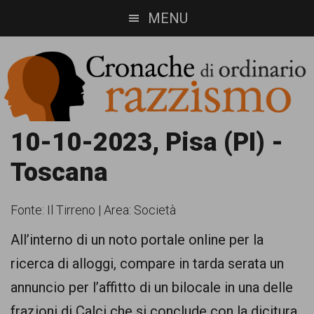
Skip
Skip
MENU
to
to
main
footer
content
Cronache
Cronachediordinariorazzismo.org
10-10-2023, Pisa (PI) -
è
di
Toscana
un
ordinario
sito
Fonte:
Il Tirreno
|
Area: Società
razzismo
di
All’interno di un noto portale online per la
informazione,
ricerca di alloggi, compare in tarda serata un
approfondimento
annuncio per l’affitto di un bilocale in una delle
e
frazioni di Calci che si conclude con la dicitura