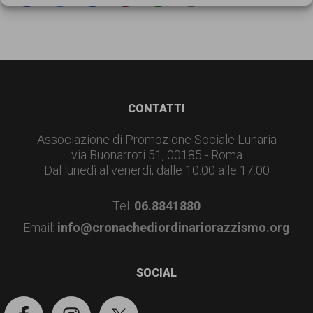
garanzia
dei
diritti
di
cittadinanza
Footer
CONTATTI
per
Associazione di Promozione Sociale Lunaria
tutti.
via Buonarroti 51, 00185 - Roma
Dal lunedì al venerdì, dalle 10.00 alle 17.00
Tel.
06.8841880
Email:
info@cronachediordinariorazzismo.org
SOCIAL