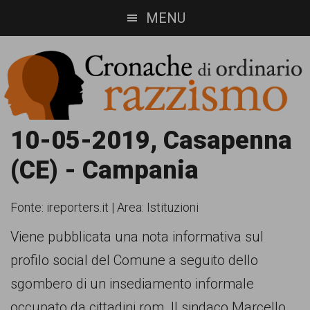
Skip
Skip
MENU
to
to
main
footer
content
Cronache
Cronachediordinariorazzismo.org
10-05-2019, Casapenna
è
di
(CE) - Campania
un
ordinario
sito
Fonte:
ireporters.it
|
Area: Istituzioni
razzismo
di
Viene pubblicata una nota informativa sul
informazione,
profilo social del Comune a seguito dello
approfondimento
sgombero di un insediamento informale
e
occupato da cittadini rom. Il sindaco Marcello