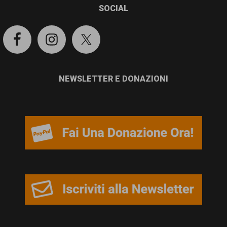
garanzia
SOCIAL
dei
diritti
di
cittadinanza
NEWSLETTER E DONAZIONI
per
tutti.