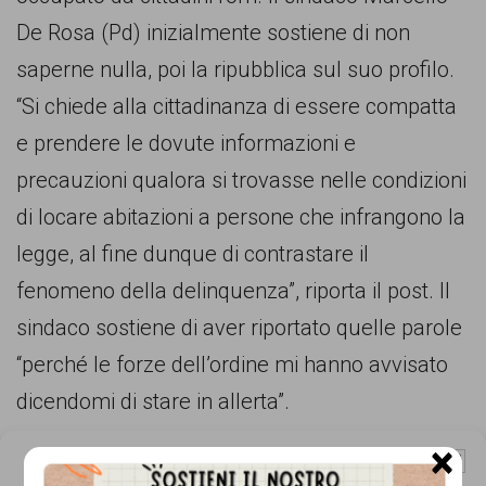
comunicazione
De Rosa (Pd) inizialmente sostiene di non
specificamente
saperne nulla, poi la ripubblica sul suo profilo.
dedicato
“Si chiede alla cittadinanza di essere compatta
al
e prendere le dovute informazioni e
fenomeno
precauzioni qualora si trovasse nelle condizioni
del
di locare abitazioni a persone che infrangono la
razzismo
legge, al fine dunque di contrastare il
curato
fenomeno della delinquenza”, riporta il post. Il
da
sindaco sostiene di aver riportato quelle parole
Lunaria
“perché le forze dell’ordine mi hanno avvisato
in
dicendomi di stare in allerta”.
collaborazione
×
con
Gestisci Consenso Cookie