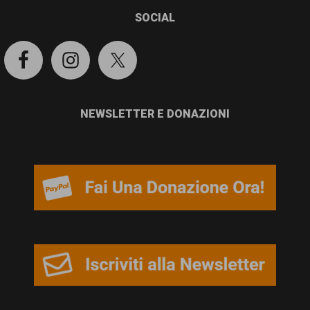
garanzia
SOCIAL
dei
diritti
di
cittadinanza
NEWSLETTER E DONAZIONI
per
tutti.