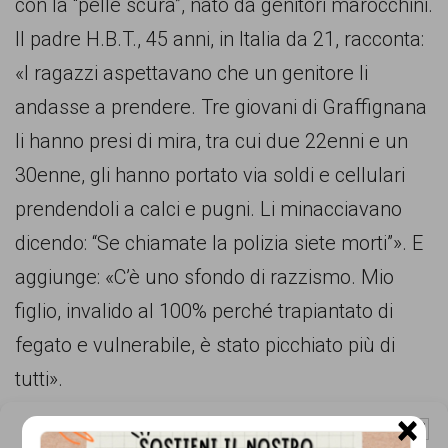
con la “pelle scura”, nato da genitori marocchini.
comunicazione
Il padre H.B.T., 45 anni, in Italia da 21, racconta:
specificamente
«I ragazzi aspettavano che un genitore li
dedicato
andasse a prendere. Tre giovani di Graffignana
al
li hanno presi di mira, tra cui due 22enni e un
fenomeno
30enne, gli hanno portato via soldi e cellulari
del
prendendoli a calci e pugni. Li minacciavano
razzismo
dicendo: “Se chiamate la polizia siete morti”». E
curato
aggiunge: «C’è uno sfondo di razzismo. Mio
da
figlio, invalido al 100% perché trapiantato di
Lunaria
fegato e vulnerabile, è stato picchiato più di
in
tutti».
collaborazione
×
con
Gestisci Consenso Cookie