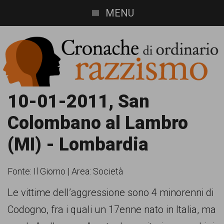
Skip
Skip
MENU
to
to
main
footer
content
Cronache
Cronachediordinariorazzismo.org
10-01-2011, San
è
di
Colombano al Lambro
un
ordinario
(MI) - Lombardia
sito
razzismo
di
Fonte:
Il Giorno
|
Area: Società
informazione,
Le vittime dell’aggressione sono 4 minorenni di
approfondimento
Codogno, fra i quali un 17enne nato in Italia, ma
e