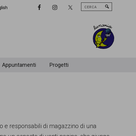
Cerca
Nav
lish
Widget
Area
Appuntamenti
Progetti
arto e responsabili di magazzino di una