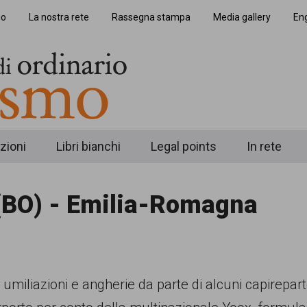
io
La nostra rete
Rassegna stampa
Media gallery
Eng
zioni
Libri bianchi
Legal points
In rete
(BO) - Emilia-Romagna
 di umiliazioni e angherie da parte di alcuni capirep