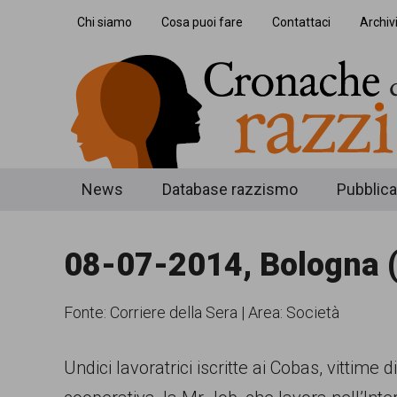
Skip
Skip
Skip
Chi siamo
Cosa puoi fare
Contattaci
Archiv
to
to
to
main
secondary
footer
content
menu
Cronache
Cronachediordinariorazzismo.org
News
Database razzismo
Pubblica
è
di
un
08-07-2014, Bologna 
ordinario
sito
razzismo
di
Fonte:
Corriere della Sera
|
Area: Società
informazione,
approfondimento
Undici lavoratrici iscritte ai Cobas, vittime
e