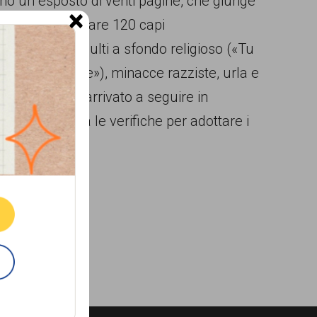
ano un esposto di venti pagine, che giunge
×
uscire a imbustare 120 capi
 porche»), insulti a sfondo religioso («Tu
 Allah non esiste»), minacce razziste, urla e
ltro sarebbe arrivato a seguire in
online, avvia le verifiche per adottare i
ne.
E