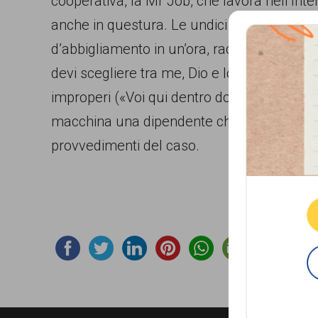
cooperativa, la Mr Job, che lavora nell’Int
comunicazione
anche in questura. Le undici dipendenti, ch
specificamente
d’abbigliamento in un’ora, raccontano di co
dedicato
devi scegliere tra me, Dio e lo stipendio, pe
al
improperi («Voi qui dentro dovete sputare 
fenomeno
macchina una dipendente che avrebbe respint
del
provvedimenti del caso.
Que
razzismo
curato
da
Lunaria
in
collaborazione
con