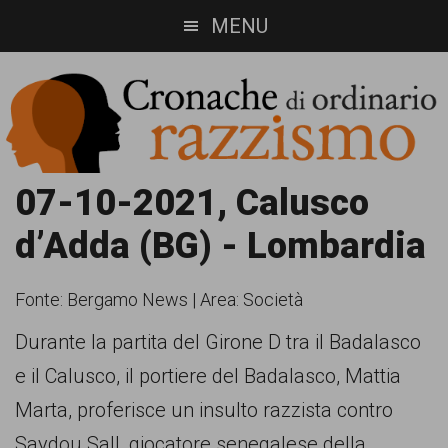
Skip
Skip
MENU
to
to
main
footer
content
Cronache
Cronachediordinariorazzismo.org
07-10-2021, Calusco
è
di
d’Adda (BG) - Lombardia
un
ordinario
sito
Fonte:
Bergamo News
|
Area: Società
razzismo
di
Durante la partita del Girone D tra il Badalasco
informazione,
e il Calusco, il portiere del Badalasco, Mattia
approfondimento
Marta, proferisce un insulto razzista contro
e
Saydou Sall, giocatore senegalese della