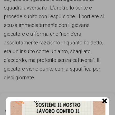
comunicazione
squadra avversaria. L’arbitro lo sente e
specificamente
procede subito con l’espulsione. Il portiere si
dedicato
scusa immediatamente con il giovane
al
giocatore e afferma che “non c’era
fenomeno
assolutamente razzismo in quanto ho detto,
del
era un insulto come un altro, sbagliato,
razzismo
d’accordo, ma proferito senza cattiveria”. Il
curato
giocatore viene punito con la squalifica per
da
dieci giornate.
Lunaria
in
×
collaborazione
Gestisci Consenso Cookie
con
Questo sito fa uso di cookie, anche di terze parti, ma non utilizza alcun cookie