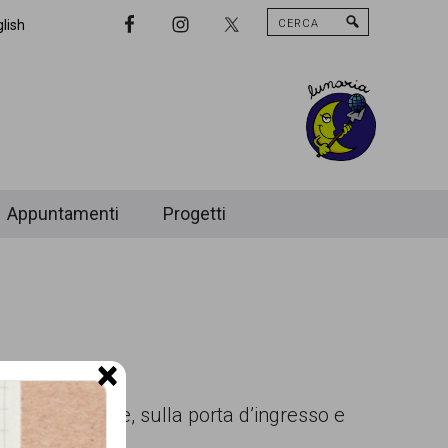
Cerca
Nav
lish
Widget
Area
Appuntamenti
Progetti
×
n due svastiche, sulla porta d’ingresso e