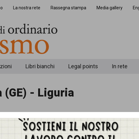
io
La nostra rete
Rassegna stampa
Media gallery
Eng
zioni
Libri bianchi
Legal points
In rete
(GE) - Liguria
zina di Rifondazione comunista, in via Lunigiana, co