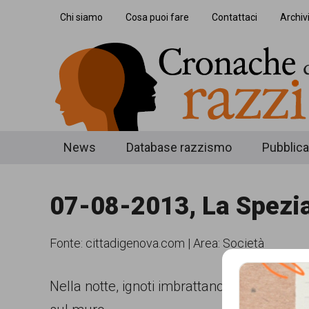
Skip
Skip
Skip
Chi siamo
Cosa puoi fare
Contattaci
Archiv
to
to
to
main
secondary
footer
content
menu
Cronache
Cronachediordinariorazzismo.org
News
Database razzismo
Pubblica
è
di
un
07-08-2013, La Spezia 
ordinario
sito
razzismo
di
Fonte:
cittadigenova.com
|
Area: Società
informazione,
approfondimento
Nella notte, ignoti imbrattano la sede spez
e