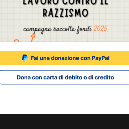
Gestisci Consenso Cookie
sto sito fa uso di cookie, anche di terze parti, ma non utilizza alcun cookie di profilazio
ACCETTA
NEGA
VISUALIZZA LE PREFERENZ
Cookie Policy
Privacy Policy
SOCIAL