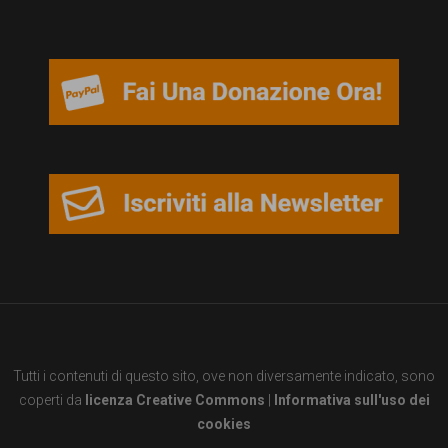
garanzia
dei
diritti
di
cittadinanza
per
tutti.
Tutti i contenuti di questo sito, ove non diversamente indicato, sono
coperti da
licenza Creative Commons
|
Informativa sull'uso dei
cookies