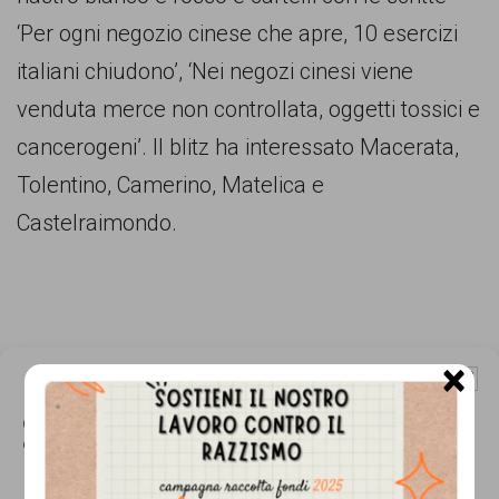
comunicazione
‘Per ogni negozio cinese che apre, 10 esercizi
specificamente
italiani chiudono’, ‘Nei negozi cinesi viene
dedicato
venduta merce non controllata, oggetti tossici e
al
cancerogeni’. Il blitz ha interessato Macerata,
fenomeno
Tolentino, Camerino, Matelica e
del
Castelraimondo.
razzismo
curato
da
Lunaria
×
Gestisci Consenso Cookie
in
Questo sito fa uso di cookie, anche di terze parti, ma non utilizza alcun cookie
collaborazione
di profilazione.
con