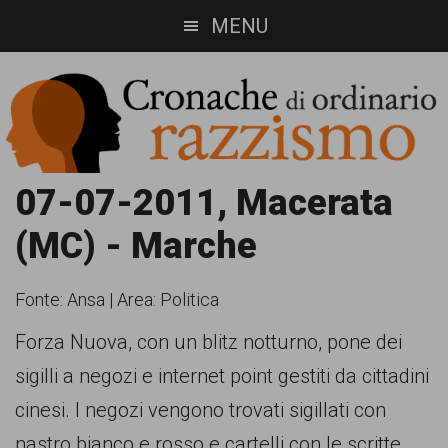
Skip
Skip
MENU
to
to
main
footer
content
Cronache
Cronachediordinariorazzismo.org
07-07-2011, Macerata
è
di
(MC) - Marche
un
ordinario
sito
Fonte:
Ansa
|
Area: Politica
razzismo
di
Forza Nuova, con un blitz notturno, pone dei
informazione,
sigilli a negozi e internet point gestiti da cittadini
approfondimento
cinesi. I negozi vengono trovati sigillati con
e
nastro bianco e rosso e cartelli con le scritte