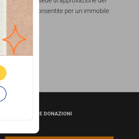
al consiglio, in sede di approvazione del
tinazioni d’uso consentite per un immobile
ne.
E
NEWSLETTER E DONAZIONI