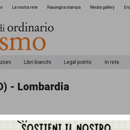
io
La nostra rete
Rassegna stampa
Media gallery
Eng
zioni
Libri bianchi
Legal points
In rete
O) - Lombardia
 mostra un manifesto preparato per la protesta cont