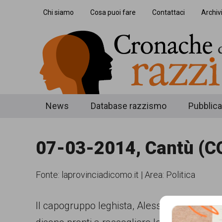
Skip
Skip
Skip
Chi siamo
Cosa puoi fare
Contattaci
Archiv
to
to
to
main
secondary
footer
content
menu
Cronache
Cronachediordinariorazzismo.org
News
Database razzismo
Pubblica
è
di
un
07-03-2014, Cantù (C
ordinario
sito
razzismo
di
Fonte:
laprovinciadicomo.it
|
Area: Politica
informazione,
approfondimento
Il capogruppo leghista, Alessandro Brianza,
e