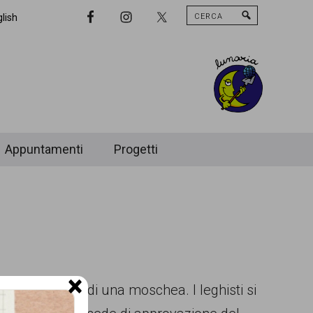
Cerca
Nav
lish
Widget
Area
Appuntamenti
Progetti
×
ro l’apertura di una moschea. I leghisti si