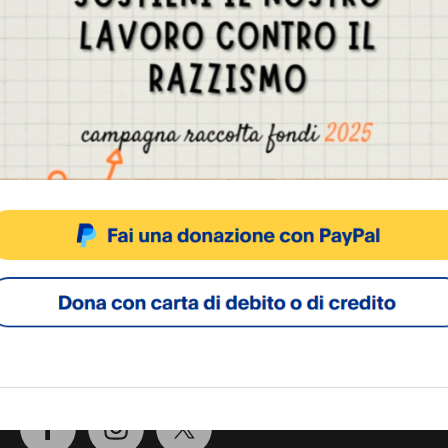
edere un referendum. Nel mirino, il via libera dato d
ni da parte di un costruttore di aggiungere alle des
ano anche quella di luogo di culto.
Gestisci Consenso Cookie
sto sito fa uso di cookie, anche di terze parti, ma non utilizza alcun cookie di profilazio
ACCETTA
NEGA
VISUALIZZA LE PREFERENZ
Cookie Policy
Privacy Policy
SOCIAL