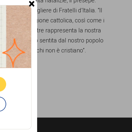
 queste festività natalizie, il presepe.
×
doni, consigliere di Fratelli d’Italia. “Il
rnità. La religione cattolica, così come i
 Il presepe inoltre rappresenta la nostra
 tradizione molto sentita dal nostro popolo
tti, anche per chi non è cristiano”.
ne.
E