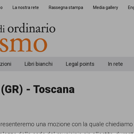
io
La nostra rete
Rassegna stampa
Media gallery
Eng
zioni
Libri bianchi
Legal points
In rete
(GR) - Toscana
ia presenteremo una mozione con la quale chiediamo