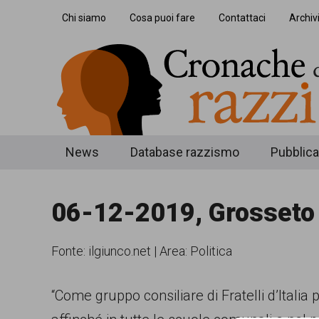
Skip
Skip
Skip
Chi siamo
Cosa puoi fare
Contattaci
Archiv
to
to
to
main
secondary
footer
content
menu
Cronache
Cronachediordinariorazzismo.org
News
Database razzismo
Pubblica
è
di
un
06-12-2019, Grosseto 
ordinario
sito
razzismo
di
Fonte:
ilgiunco.net
|
Area: Politica
informazione,
approfondimento
“Come gruppo consiliare di Fratelli d’Ital
e