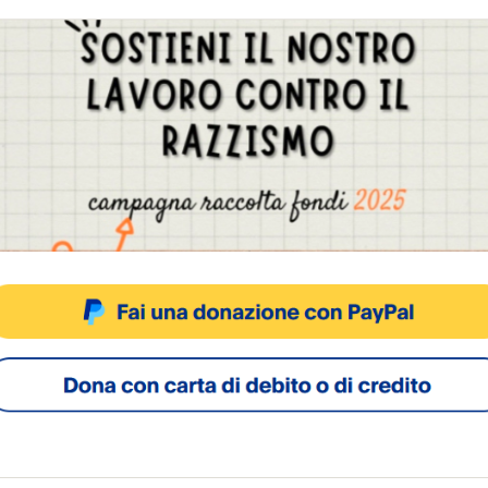
lazzo della sede del municipio sia allestito, durante
ioranza e non solo di condividerla”, afferma Andrea Gui
ri e rappresenta la famiglia, la concordia e la mate
storia e della nostra tradizione italiana ed europea.
nto Natale, oltre ad essere una festa cristiana, è una
Gestisci Consenso Cookie
gio di amore, di tolleranza e di pace che vale per tu
sto sito fa uso di cookie, anche di terze parti, ma non utilizza alcun cookie di profilazio
ACCETTA
NEGA
VISUALIZZA LE PREFERENZ
Cookie Policy
Privacy Policy