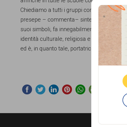
affinché in tutte le scuole comunali e nel pa
comunicazione
Chiediamo a tutti i gruppi consiliari di magg
specificamente
presepe – commenta– sintetizza i nostri valo
dedicato
suoi simboli, fa innegabilmente parte della 
al
identità culturale, religiosa e civica. Il sa
fenomeno
ed è, in quanto tale, portatrice di un messag
del
Que
razzismo
curato
da
Lunaria
in
collaborazione
con