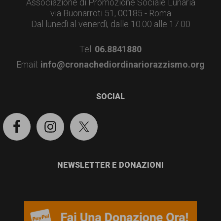
garanzia
Associazione di Promozione Sociale Lunaria
via Buonarroti 51, 00185 - Roma
dei
Dal lunedì al venerdì, dalle 10.00 alle 17.00
diritti
Tel.
06.8841880
di
Email:
info@cronachediordinariorazzismo.org
cittadinanza
per
SOCIAL
tutti.
NEWSLETTER E DONAZIONI