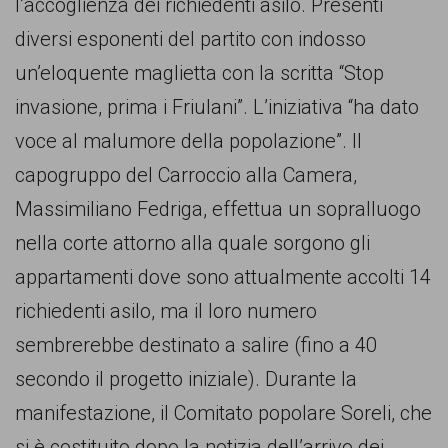
l’accoglienza dei richiedenti asilo. Presenti
comunicazione
diversi esponenti del partito con indosso
specificamente
un’eloquente maglietta con la scritta “Stop
dedicato
invasione, prima i Friulani”. L’iniziativa “ha dato
al
voce al malumore della popolazione”. Il
fenomeno
capogruppo del Carroccio alla Camera,
del
Massimiliano Fedriga, effettua un sopralluogo
razzismo
nella corte attorno alla quale sorgono gli
curato
appartamenti dove sono attualmente accolti 14
da
richiedenti asilo, ma il loro numero
Lunaria
sembrerebbe destinato a salire (fino a 40
in
secondo il progetto iniziale). Durante la
collaborazione
manifestazione, il Comitato popolare Soreli, che
con
si è costituito dopo la notizia dell’arrivo dei