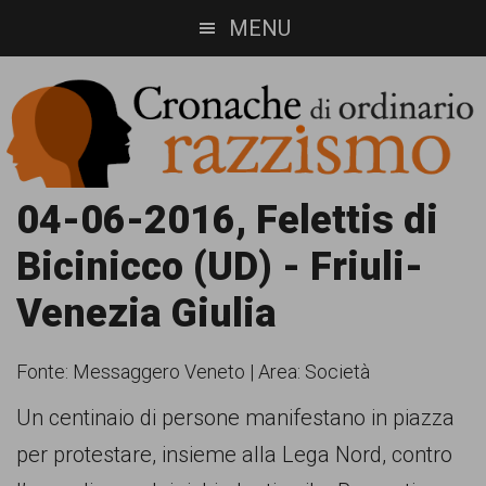
Skip
Skip
MENU
to
to
main
footer
content
Cronache
Cronachediordinariorazzismo.org
04-06-2016, Felettis di
è
di
Bicinicco (UD) - Friuli-
un
ordinario
Venezia Giulia
sito
razzismo
di
Fonte:
Messaggero Veneto
|
Area: Società
informazione,
Un centinaio di persone manifestano in piazza
approfondimento
per protestare, insieme alla Lega Nord, contro
e