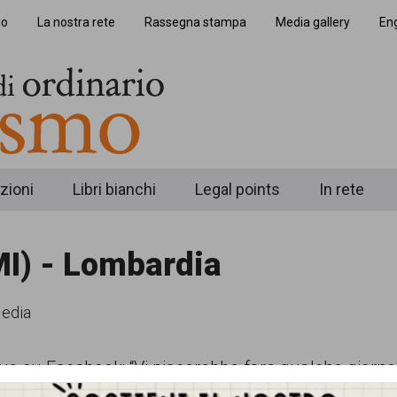
io
La nostra rete
Rassegna stampa
Media gallery
Eng
zioni
Libri bianchi
Legal points
In rete
I) - Lombardia
Media
rive su Facebook: “Vi piacerebbe fare qualche gior