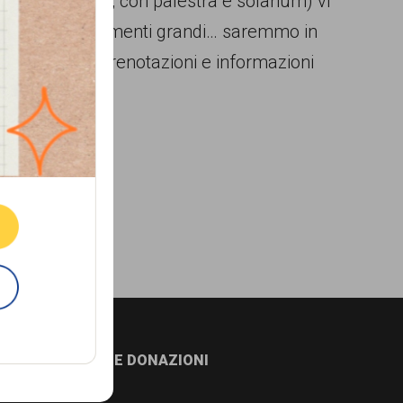
e piste da sci, con palestra e solarium) vi
nze e 20 appartamenti grandi… saremmo in
AGA? VOI. Per prenotazioni e informazioni
ne.
E
NEWSLETTER E DONAZIONI