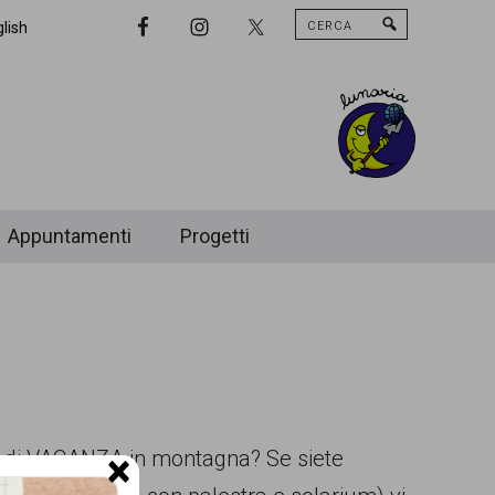
Cerca
Nav
lish
Widget
Area
Appuntamenti
Progetti
no di VACANZA in montagna? Se siete
×