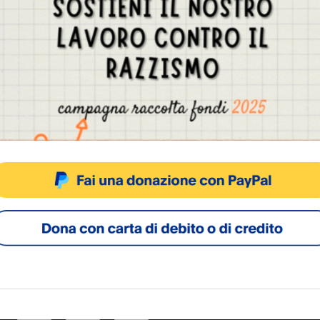
ul Monte Bondone, i gestori dell’Hotel Nevada (sull
amo in grado di ospitare 50 persone, abbiamo 26 sta
a disposizione il personale”. Che cuore d’oro… CHI P
Gestisci Consenso Cookie
sto sito fa uso di cookie, anche di terze parti, ma non utilizza alcun cookie di profilazio
ACCETTA
NEGA
VISUALIZZA LE PREFERENZ
Cookie Policy
Privacy Policy
SOCIAL