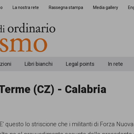
io
La nostra rete
Rassegna stampa
Media gallery
Eng
zioni
Libri bianchi
Legal points
In rete
erme (CZ) - Calabria
E’ questo lo striscione che i militanti di Forza Nuova