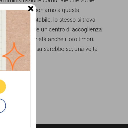
te amministrazione comunale che vuole
×
orza Nuova ci opponiamo a questa
enta questo stabile, lo stesso si trova
 questo quartiere un centro di accoglienza
la loro contrarietà anche i loro timori.
tura, ottima cosa sarebbe se, una volta
e tradizione”.
ne.
E