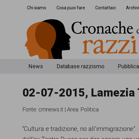
Skip
Skip
Skip
Chi siamo
Cosa puoi fare
Contattaci
Archiv
to
to
to
main
secondary
footer
content
menu
Cronache
Cronachediordinariorazzismo.org
News
Database razzismo
Pubblica
è
di
un
02-07-2015, Lamezia T
ordinario
sito
razzismo
di
Fonte:
cmnews.it
|
Area: Politica
informazione,
approfondimento
“Cultura e tradizione, no all’immigrazione”. 
e