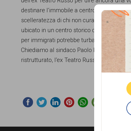
dell’ex Teatro Russo per dire ancora una 
comunicazione
destinare l’immobile a centro di accoglien
specificamente
scelleratezza di chi non curandosi neppure 
dedicato
ubicato in un centro storico cittadino da s
al
per immigrati potrebbe turbare la serenità d
fenomeno
Chiediamo al sindaco Paolo Mascaro l’imme
del
ristrutturato, l’ex Teatro Russo potesse div
Que
razzismo
curato
da
Lunaria
in
collaborazione
con