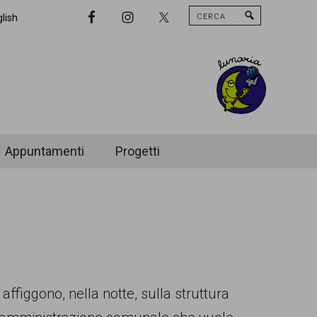
Cerca
Nav
lish
Widget
Area
Appuntamenti
Progetti
 affiggono, nella notte, sulla struttura