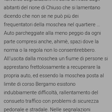
comunicazione
abitanti del rione di Chiuso che si lamentano
specificamente
dicendo che non se ne può più dei
dedicato
frequentatori della moschea nel quartiere …
al
Auto parcheggiate alla meno peggio da ogni
fenomeno
parte compresi anche, ahimè, spazi dove la
del
norma o la regola non lo consentirebbero.
razzismo
All’uscita dalla moschea un fiume di persone si
curato
apprestano frettolosamente a recuperare la
da
propria auto, ed essendo la moschea posta al
Lunaria
limite di corso Bergamo esistono
in
indubbiamente difficoltà, rallentamento del
collaborazione
consueto traffico con problemi di sicurezza
con
pedonale e stradale. Nelle segnalazioni