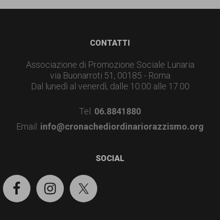
garanzia
dei
diritti
Footer
CONTATTI
di
Associazione di Promozione Sociale Lunaria
cittadinanza
via Buonarroti 51, 00185 - Roma
per
Dal lunedì al venerdì, dalle 10.00 alle 17.00
tutti.
Tel.
06.8841880
Email:
info@cronachediordinariorazzismo.org
SOCIAL