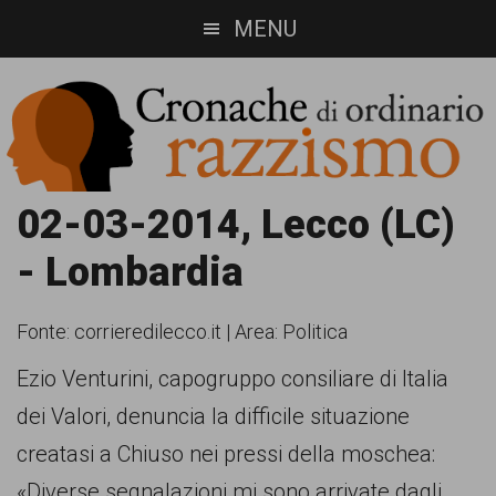
Skip
Skip
MENU
to
to
main
footer
content
Cronache
Cronachediordinariorazzismo.org
02-03-2014, Lecco (LC)
è
di
- Lombardia
un
ordinario
sito
Fonte:
corrieredilecco.it
|
Area: Politica
razzismo
di
Ezio Venturini, capogruppo consiliare di Italia
informazione,
dei Valori, denuncia la difficile situazione
approfondimento
creatasi a Chiuso nei pressi della moschea:
e
«Diverse segnalazioni mi sono arrivate dagli