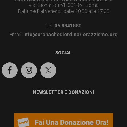
garanzia
via Buonarroti 51, 00185 - Roma
dei
Dal lunedì al venerdì, dalle 10.00 alle 17.00
diritti
Tel.
06.8841880
di
Email:
info@cronachediordinariorazzismo.org
cittadinanza
per
SOCIAL
tutti.
NEWSLETTER E DONAZIONI