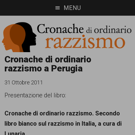
Skip
Skip
MENU
to
to
main
footer
content
Cronache
Cronachediordinariorazzismo.org
Cronache di ordinario
razzismo a Perugia
è
di
un
ordinario
31 Ottobre 2011
sito
Presentazione del libro:
razzismo
di
informazione,
Cronache di ordinario razzismo. Secondo
approfondimento
libro bianco sul razzismo in Italia, a cura di
e
Lunaria