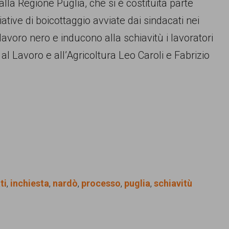
lla Regione Puglia, che si è costituita parte
iative di boicottaggio avviate dai sindacati nei
lavoro nero e inducono alla schiavitù i lavoratori
 al Lavoro e all’Agricoltura Leo Caroli e Fabrizio
ti
,
inchiesta
,
nardò
,
processo
,
puglia
,
schiavitù