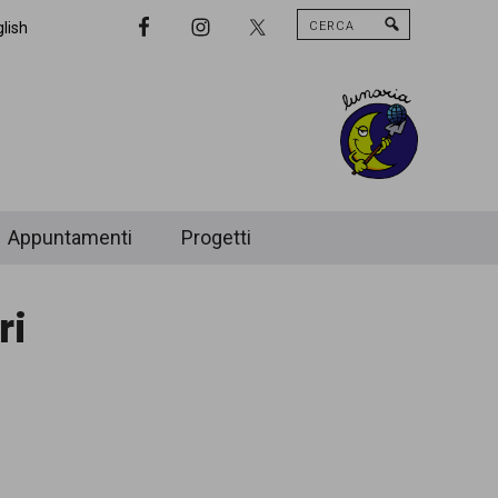
Cerca
Nav
lish
Widget
Area
Appuntamenti
Progetti
ri