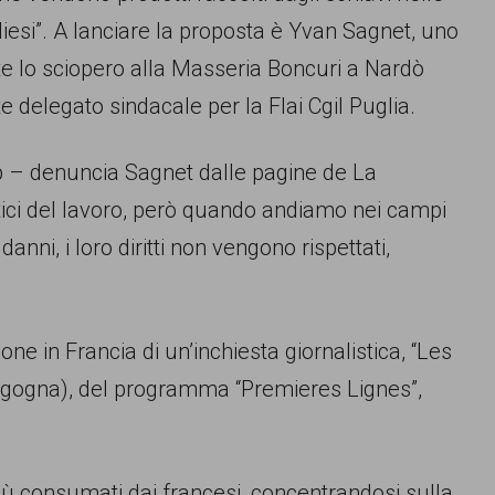
esi”. A lanciare la proposta è Yvan Sagnet, uno
nte lo sciopero alla Masseria Boncuri a Nardò
e delegato sindacale per la Flai Cgil Puglia.
op – denuncia Sagnet dalle pagine de La
etici del lavoro, però quando andiamo nei campi
nni, i loro diritti non vengono rispettati,
ne in Francia di un’inchiesta giornalistica, “Les
ergogna), del programma “Premieres Lignes”,
i più consumati dai francesi, concentrandosi sulla