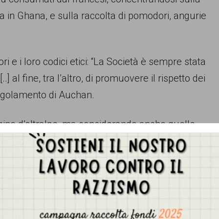
na in Ghana, e sulla raccolta di pomodori, angurie
tori e i loro codici etici: “La Società è sempre stata
..] al fine, tra l’altro, di promuovere il rispetto dei
l regolamento di Auchan.
gine d’oltralpe, ma considerando anche quelle
po, a denunciare la situazione di schiavitù in cui si
niera che lavorano nel settore dell’agroalimentare:
non solo nelle campagne pugliesi.
gil di Bari, sottolinea la totale assenza di
Gestisci Consenso Cookie