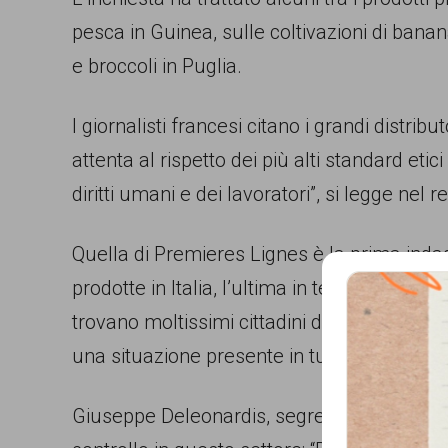
persone,
pesca in Guinea, sulle coltivazioni di bana
associazioni
e broccoli in Puglia.
e
I giornalisti francesi citano i grandi distribu
movimenti
attenta al rispetto dei più alti standard etici [
che
diritti umani e dei lavoratori”, si legge ne
si
battono
Quella di Premieres Lignes è la prima inda
per
prodotte in Italia, l’ultima in termini di tem
le
trovano moltissimi cittadini di origine stra
pari
una situazione presente in tutta Italia, e 
opportunità
e
Giuseppe Deleonardis, segretario della Flai C
la