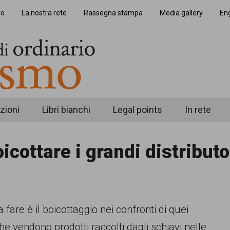
io
La nostra rete
Rassegna stampa
Media gallery
Eng
zioni
Libri bianchi
Legal points
In rete
oicottare i grandi distributo
 fare è il boicottaggio nei confronti di quei
e vendono prodotti raccolti dagli schiavi nelle