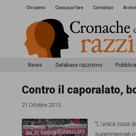
Skip
Skip
Skip
Chi siamo
Cosa puoi fare
Contattaci
Archiv
to
to
to
main
secondary
footer
content
menu
Cronache
Cronachediordinariorazzismo.org
News
Database razzismo
Pubblica
è
di
un
Contro il caporalato, b
ordinario
sito
razzismo
di
21 Ottobre 2013
informazione,
“L’unica cosa da
approfondimento
supermercati ch
e