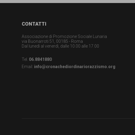
Footer
CONTATTI
Associazione di Promozione Sociale Lunaria
via Buonarroti 51, 00185 - Roma
Dal lunedì al venerdì, dalle 10.00 alle 17.00
Tel.
06.8841880
Email:
info@cronachediordinariorazzismo.org