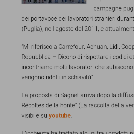
campagne pugli
comunicazione
dei portavoce dei lavoratori stranieri dura
specificamente
(Puglia), nell’agosto del 2011, e attualment
dedicato
al
“Mi riferisco a Carrefour, Achuan, Lidl, Co
fenomeno
Repubblica – Dicono di rispettare i codici 
del
incontriamo molti lavoratori che subiscono da
razzismo
vengono ridotti in schiavitù”.
curato
da
La proposta di Sagnet arriva dopo la diffusio
Lunaria
Récoltes de la honte” (La raccolta della v
in
visibile su
youtube
.
collaborazione
con
L’inchiesta ha trattato alcuni tra i prodott