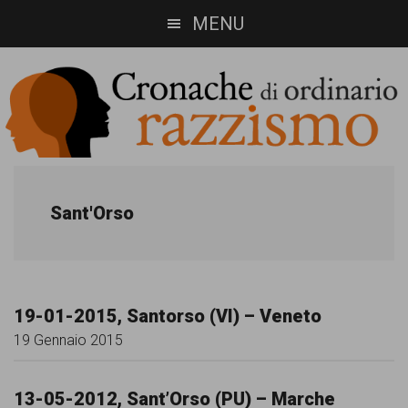
Skip
Skip
MENU
to
to
main
footer
content
Cronache
Cronachediordinariorazzismo.org
è
di
Sant'Orso
un
ordinario
sito
razzismo
di
19-01-2015, Santorso (VI) – Veneto
informazione,
19 Gennaio 2015
approfondimento
e
13-05-2012, Sant’Orso (PU) – Marche