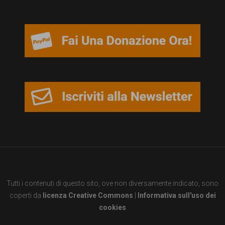
persone,
associazioni
e
movimenti
che
si
battono
per
le
pari
opportunità
Tutti i contenuti di questo sito, ove non diversamente indicato, sono
e
coperti da
licenza Creative Commons
|
Informativa sull'uso dei
la
cookies