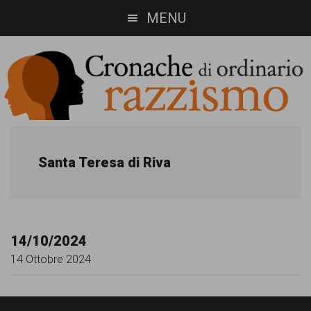
Skip
Skip
MENU
to
to
main
footer
content
Cronache
Cronachediordinariorazzismo.org
è
di
Santa Teresa di Riva
un
ordinario
sito
razzismo
di
14/10/2024
informazione,
14 Ottobre 2024
approfondimento
e