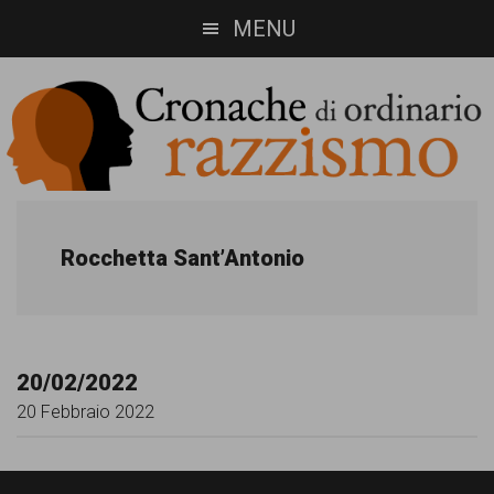
Skip
Skip
MENU
to
to
main
footer
content
Cronache
Cronachediordinariorazzismo.org
è
di
Rocchetta Sant’Antonio
un
ordinario
sito
razzismo
di
20/02/2022
informazione,
20 Febbraio 2022
approfondimento
e