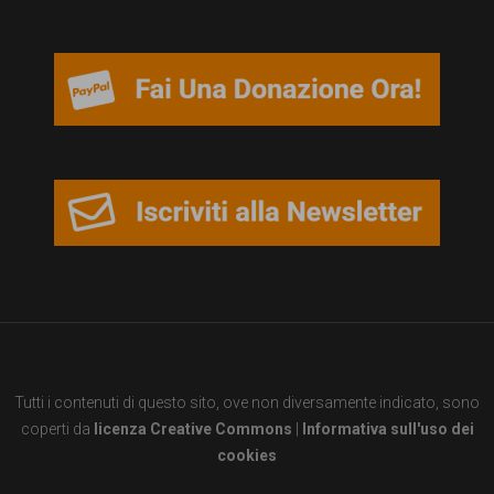
persone,
associazioni
e
movimenti
che
si
battono
per
le
pari
opportunità
Tutti i contenuti di questo sito, ove non diversamente indicato, sono
e
coperti da
licenza Creative Commons
|
Informativa sull'uso dei
la
cookies