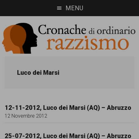
Skip
Skip
MENU
to
to
main
footer
content
Cronache
Cronachediordinariorazzismo.org
è
di
Luco dei Marsi
un
ordinario
sito
razzismo
di
12-11-2012, Luco dei Marsi (AQ) – Abruzzo
informazione,
12 Novembre 2012
approfondimento
e
25-07-2012, Luco dei Marsi (AQ) – Abruzzo