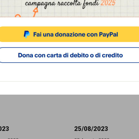
o 2025
18 Febbraio 2024
rio, italiano afrodiscendente,
Alcuni studenti del Liceo Arios
a Buskers Festival registra un
Ferrara conducono un’indagine
promuovere l’uso della
sicurezza somministrando un
 Il video riceve diversi
questionario a soli 17 studenti
razzisti, con termini
chiedendo in quale zona della 
nte denigratori, e la
sentono meno al sicuro, alim
essa del festival decide di
rappresentazione negativa de
e gli autori.
[...]
quartiere della zona Gad in cu
molte persone straniere.
[...]
023
25/08/2023