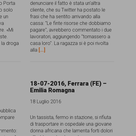
o Porta
denunciare il fatto è stata un'altra
to solo
cliente, che su Twitter ha postato le
e un
frasi che ha sentito arrivando alla
va
cassa: "Le finte risorse che dobbiamo
e. «Mi
pagare", avrebbero commentato i due
ste.
lavoratori, aggiungendo "tornassero a
o la droga
casa loro". La ragazza si è poi rivolta
alla
[...]
18-07-2016, Ferrara (FE) –
Emilia Romagna
18 Luglio 2016
pubblica
compare
Un tassista, fermo in stazione, si rifiuta
di trasportare in ospedale una giovane
ommento:
donna africana che lamenta forti dolori