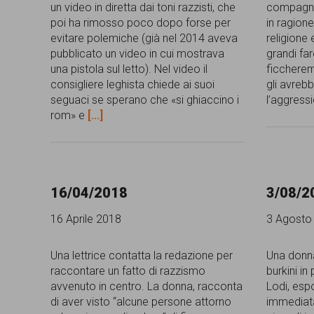
un video in diretta dai toni razzisti, che
compagni 
poi ha rimosso poco dopo forse per
in ragione
evitare polemiche (già nel 2014 aveva
religione
pubblicato un video in cui mostrava
grandi fa
una pistola sul letto). Nel video il
ficcheremo
consigliere leghista chiede ai suoi
gli avreb
seguaci se sperano che «si ghiaccino i
l’aggress
rom» e
[...]
16/04/2018
3/08/2
16 Aprile 2018
3 Agosto
Una lettrice contatta la redazione per
Una donn
raccontare un fatto di razzismo
burkini i
avvenuto in centro. La donna, racconta
Lodi, esp
di aver visto “alcune persone attorno
immediata