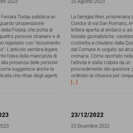
bre 2023
25 Agosto 2023
le Ferrara Today pubblica un
La famiglia Wen, proprietaria 
riguardo un’operazione
Condor di via San Romano, in
 della Polizia, che porta al
lettera aperta al sindaco e ad
quattro persone straniere e di
testate giornalistiche: sarebb
ino nigeriano con "documento
costretta a chiudere dalla Qu
o”. L'articolo sembra legare
dal Comune in seguito ad alcuni
e l’idea della mancanza di
cronaca. Come riportato nella 
 alla presenza delle persone
l’attività è stata colpita da un
 come suggerisce anche la
provvedimento del questore 
icata che ritrae degli agenti
ordinato la chiusura per cinque
[...]
023
23/12/2022
2023
23 Dicembre 2022