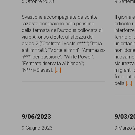
5 Ottobre 2023
9 Settem
persone,
associazioni
Svastiche accompagnate da scritte
Il giorna
razziste compaiono nella pensilina
articolo 
e
della fermata dell’autobus collocata di
interforze
viale Alfonso d’Este, all’altezza del
fermo di 
movimenti
civico 2 (“Castrate i vostri n***i”; “Italia
un cittad
che
anti n***a!!!”; “Morte ai n***i”; “Ammazzo
non idone
n***i per passione”; “White Power”;
nuovament
si
“Fermata riservata ai bianchi”;
sicurezza
battono
“N***i=Slaves).
[...]
migranti,
foto pubbl
per
della
[...]
le
pari
opportunità
9/06/2023
9/03/2
e
9 Giugno 2023
9 Marzo 
la