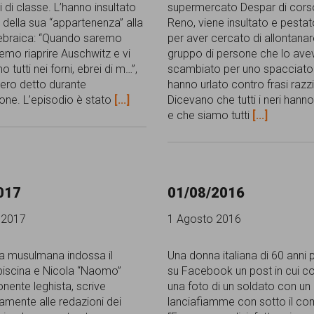
di classe. L’hanno insultato
supermercato Despar di cors
 della sua “appartenenza” alla
Reno, viene insultato e pesta
 ebraica: “Quando saremo
per aver cercato di allontanar
remo riaprire Auschwitz e vi
gruppo di persone che lo ave
 tutti nei forni, ebrei di m…”,
scambiato per uno spacciator
bero detto durante
hanno urlato contro frasi razzi
ione. L’episodio è stato
[...]
Dicevano che tutti i neri hann
e che siamo tutti
[...]
017
01/08/2016
 2017
1 Agosto 2016
a musulmana indossa il
Una donna italiana di 60 anni 
n piscina e Nicola “Naomo”
su Facebook un post in cui 
onente leghista, scrive
una foto di un soldato con un
mente alle redazioni dei
lanciafiamme con sotto il c