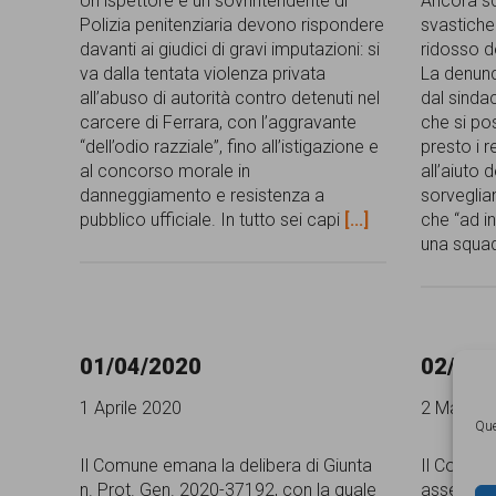
Un ispettore e un sovrintendente di
Ancora sc
Polizia penitenziaria devono rispondere
svastiche 
davanti ai giudici di gravi imputazioni: si
ridosso d
va dalla tentata violenza privata
La denunc
all’abuso di autorità contro detenuti nel
dal sindac
carcere di Ferrara, con l’aggravante
che si pos
“dell’odio razziale”, fino all’istigazione e
presto i r
al concorso morale in
all’aiuto 
danneggiamento e resistenza a
sorveglia
pubblico ufficiale. In tutto sei capi
[...]
che “ad i
una squa
01/04/2020
02/03/
1 Aprile 2020
2 Marzo 
Que
Il Comune emana la delibera di Giunta
Il Comune
n. Prot. Gen. 2020-37192, con la quale
assegnazio