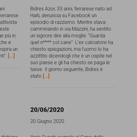
ani
Bidres Azor, 33 anni, ferrarese nato ad
ferrarese
Haiti, denuncia su Facebook un
attivista
episodio di razzismo. Mentre stava
ueste
camminando in via Mazzini, ha sentito
e più in
un signore dire alla moglie: “Guarda
nche e
quel n**** col cane”. L’ex calciatore ha
espira un
chiesto spiegazioni, ma l’uomo lo ha
ti”.
[...]
azzittito dicendogli che è un ospite nel
suo paese e gli ha chiesto se paga le
tasse. Il giorno seguente, Bidres è
stato
[...]
20/06/2020
20 Giugno 2020