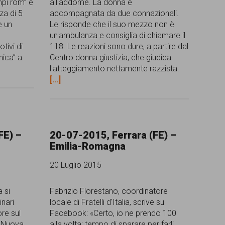
mpi rom” e
all'addome. La donna è
za di 5
accompagnata da due connazionali.
e un
Le risponde che il suo mezzo non è
un'ambulanza e consiglia di chiamare il
tivi di
118. Le reazioni sono dure, a partire dal
nica” a
Centro donna giustizia, che giudica
l'atteggiamento nettamente razzista.
[...]
FE) –
20-07-2015, Ferrara (FE) –
Emilia-Romagna
20 Luglio 2015
a si
Fabrizio Florestano, coordinatore
inari
locale di Fratelli d'Italia, scrive su
ore sul
Facebook: «Certo, io ne prendo 100
a Nuova
alla volta: tempo di sparare per farli