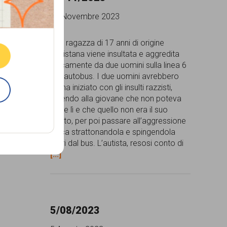
18 Novembre 2023
to di
Una ragazza di 17 anni di origine
 sulla
pakistana viene insultata e aggredita
fisicamente da due uomini sulla linea 6
,
dell’autobus. I due uomini avrebbero
città si
prima iniziato con gli insulti razzisti,
entando la
dicendo alla giovane che non poteva
l
stare lì e che quello non era il suo
i vivono
posto, per poi passare all’aggressione
fisica strattonandola e spingendola
fuori dal bus. L’autista, resosi conto di
[...]
5/08/2023