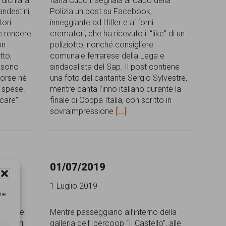
 dichiara
Ilaria Cucchi segnala al Capo della
ndestini,
Polizia un post su Facebook,
tori
inneggiante ad Hitler e ai forni
he rendere
crematori, che ha ricevuto il “like” di un
on
poliziotto, nonché consigliere
tto,
comunale ferrarese della Lega e
 sono
sindacalista del Sap. Il post contiene
sorse né
una foto del cantante Sergio Sylvestre,
e spese.
mentre canta l’inno italiano durante la
care”.
finale di Coppa Italia, con scritto in
sovraimpressione
[...]
01/07/2019
1 Luglio 2019
ne.
ento del
Mentre passeggiano all’interno della
 Fabbri,
galleria dell’Ipercoop “Il Castello”, alle