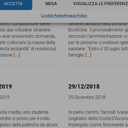
ACCETTA
NEGA
VISUALIZZA LE PREFERENZ
 ne segue, ai fini
esponente leghista, il comun
nazione degli alloggi di
un provvedimento per sgomb
Cookie Policy
Privacy Policy
conomica popolare, si rivela
alcuni nuclei familiari rom che
atorio. La questione viene
decenni abitano nella zona di 
da due cittadine straniere
Bonifiche. Il provvedimento g
o aver presentato domanda,
secondo l’amministrazione c
iste collocare (a causa della
per le pessime condizioni igie
esta anzianità” di residenza)
sanitarie. “Entro il 30 luglio tut
sizione
[...]
famiglie
[...]
2019
29/12/2018
 2019
29 Dicembre 2018
uola media, uno studente
In pieno centro, Yacoub Ivan
edito e preso per il collo
originario della Costa D’Avori
liatoi della palestra da alcuni
impiegato come tirocinante a