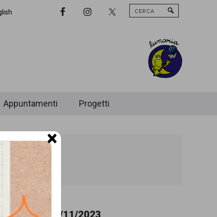
Cerca
Nav
lish
Widget
Area
Appuntamenti
Progetti
×
18/11/2023