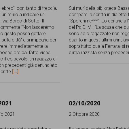
" ebreo", con tanto di freccia,
Sui muri della biblioteca Bass
 un muro a indicare un
compare la scritta in dialetto 
 via Borgo di Sotto. Il
“Sporchi ne***”. Lo denuncia l’
commenta "Non lasceremo
del Pd D. M.: “La scusa che q
o gesto possa gettare
sono solo ragazzate non regg
 sulla città" e si impegna per
quanto in questi ultimi anni, a
vere immediatamente la
soprattutto qua a Ferrara, si r
 poche ore dal fatto viene
clima razzista senza preceden
to il colpevole: un ragazzo di
on precedenti già denunciato
scritte
[...]
2021
02/10/2020
io 2021
2 Ottobre 2020