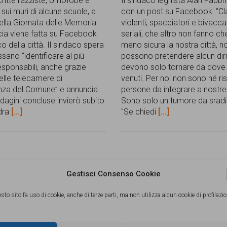
ritte razziste, omofobe e
Il sindaco leghista Alan Fabbri
sui muri di alcune scuole, a
con un post su Facebook: “Cla
ella Giornata delle Memoria.
violenti, spacciatori e bivacca
ia viene fatta su Facebook
seriali, che altro non fanno c
o della città. Il sindaco spera
meno sicura la nostra città, n
sano “identificare al più
possono pretendere alcun diri
esponsabili, anche grazie
devono solo tornare da dove
delle telecamere di
venuti. Per noi non sono né ri
nza del Comune” e annuncia
persone da integrare a nostr
ndagini concluse invierò subito
Sono solo un tumore da sradi
dra
[...]
"Se chiedi
[...]
2020
25/07/2019
Gestisci Consenso Cookie
2020
25 Luglio 2019
sto sito fa uso di cookie, anche di terze parti, ma non utilizza alcun cookie di profilazio
 adotta il “Regolamento di
A solo un mese dall'insediam
ne degli alloggi ERP”. Il
centrodestra, guidato da Alan