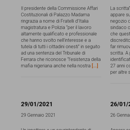
garanzia
Il presidente della Commissione Affari
La scritta
dei
Costituzionali di Palazzo Madama
appare su
ringrazia a nome di Fratelli d’Italia
negozio di
diritti
magistratura e Polizia “per il lavoro
sindaco 
altamente qualificato e professionale
che quest
di
che hanno svolto nell’interesse e a
discredito
cittadinanza
tutela di tutti i cittadini onesti” in seguito
far rimuo
ad una sentenza del Tribunale di
scritta. A
per
Ferrara che riconosce “l’esistenza della
identifica
tutti.
mafia nigeriana anche nella nostra
[...]
27 anni c
per altre 
29/01/2021
26/01/
29 Gennaio 2021
26 Genna