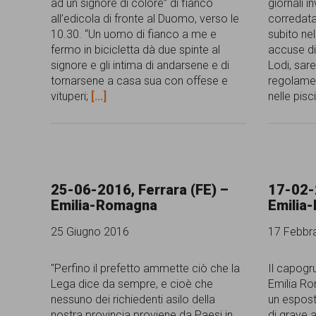
ad un signore di colore” di fianco
giornali 
all’edicola di fronte al Duomo, verso le
corredata 
10.30. “Un uomo di fianco a me e
subito ne
fermo in bicicletta dà due spinte al
accuse di
signore e gli intima di andarsene e di
Lodi, sar
tornarsene a casa sua con offese e
regolament
vituperi;
[...]
nelle pis
25-06-2016, Ferrara (FE) –
17-02-2
Emilia-Romagna
Emilia
25 Giugno 2016
17 Febbr
"Perfino il prefetto ammette ciò che la
Il capogr
Lega dice da sempre, e cioè che
Emilia Ro
nessuno dei richiedenti asilo della
un esposto
nostra provincia proviene da Paesi in
di grave 