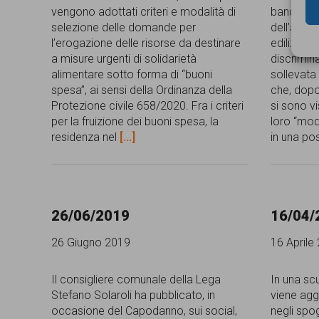
vengono adottati criteri e modalità di
bando che
selezione delle domande per
dell’asseg
l’erogazione delle risorse da destinare
edilizia e
a misure urgenti di solidarietà
discrimin
alimentare sotto forma di “buoni
sollevata 
spesa”, ai sensi della Ordinanza della
che, dop
Protezione civile 658/2020. Fra i criteri
si sono v
per la fruizione dei buoni spesa, la
loro “mod
residenza nel
[...]
in una po
26/06/2019
16/04/
26 Giugno 2019
16 Aprile
Il consigliere comunale della Lega
In una sc
Stefano Solaroli ha pubblicato, in
viene aggr
occasione del Capodanno, sui social,
negli spog