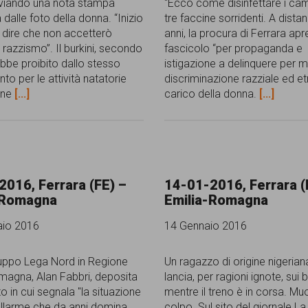
inviando una nota stampa
“Ecco come disinfettare i ca
dalle foto della donna. “Inizio
tre faccine sorridenti. A distan
l dire che non accetterò
anni, la procura di Ferrara apr
 razzismo”. Il burkini, secondo
fascicolo “per propaganda e
ebbe proibito dallo stesso
istigazione a delinquere per mo
o per le attività natatorie
discriminazione razziale ed et
cine
[...]
carico della donna.
[...]
016, Ferrara (FE) –
14-01-2016, Ferrara (
-Romagna
Emilia-Romagna
aio 2016
14 Gennaio 2016
uppo Lega Nord in Regione
Un ragazzo di origine nigerian
magna, Alan Fabbri, deposita
lancia, per ragioni ignote, sui b
 in cui segnala "la situazione
mentre il treno è in corsa. Mu
allarme che da anni domina
colpo. Sul sito del giornale L