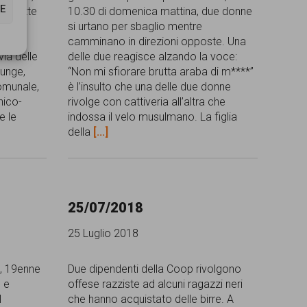
E
e emette
10.30 di domenica mattina, due donne
erare
si urtano per sbaglio mentre
 da
camminano in direzioni opposte. Una
via delle
delle due reagisce alzando la voce:
iunge,
“Non mi sfiorare brutta araba di m****”
omunale,
è l’insulto che una delle due donne
nico-
rivolge con cattiveria all’altra che
te le
indossa il velo musulmano. La figlia
della
[...]
25/07/2018
25 Luglio 2018
e, 19enne
Due dipendenti della Coop rivolgono
o e
offese razziste ad alcuni ragazzi neri
l
che hanno acquistato delle birre. A