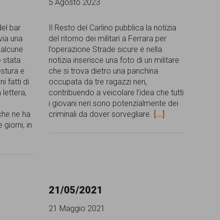
5 Agosto 2023
del bar
Il Resto del Carlino pubblica la notizia
via una
del ritorno dei militari a Ferrara per
 alcune
l’operazione Strade sicure e nella
e stata
notizia inserisce una foto di un militare
estura e
che si trova dietro una panchina
 fatti di
occupata da tre ragazzi neri,
lettera,
contribuendo a veicolare l’idea che tutti
i giovani neri sono potenzialmente dei
che ne ha
criminali da dover sorvegliare.
[...]
 giorni, in
21/05/2021
21 Maggio 2021