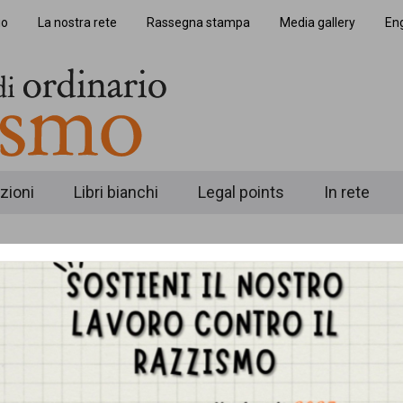
io
La nostra rete
Rassegna stampa
Media gallery
Eng
zioni
Libri bianchi
Legal points
In rete
2025
18/02/2024