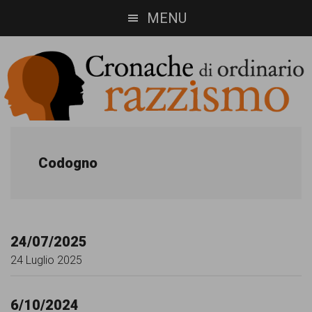
Skip
Skip
MENU
to
to
main
footer
content
Cronache
Cronachediordinariorazzismo.org
è
di
Codogno
un
ordinario
sito
razzismo
di
24/07/2025
informazione,
24 Luglio 2025
approfondimento
e
6/10/2024