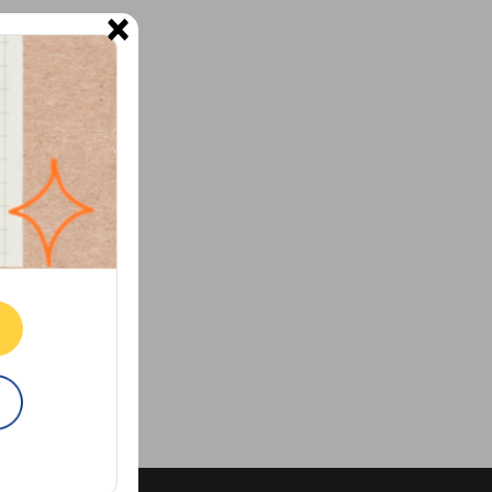
×
ne.
E