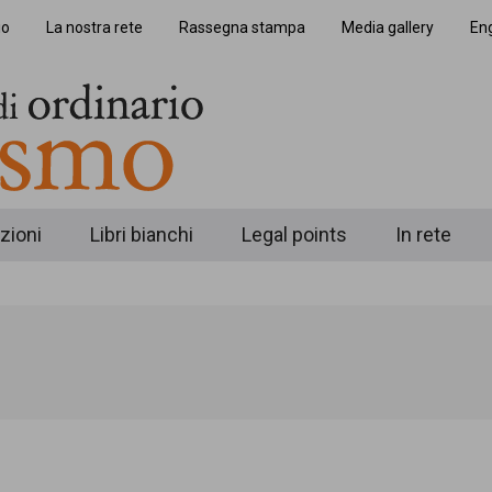
io
La nostra rete
Rassegna stampa
Media gallery
Eng
zioni
Libri bianchi
Legal points
In rete