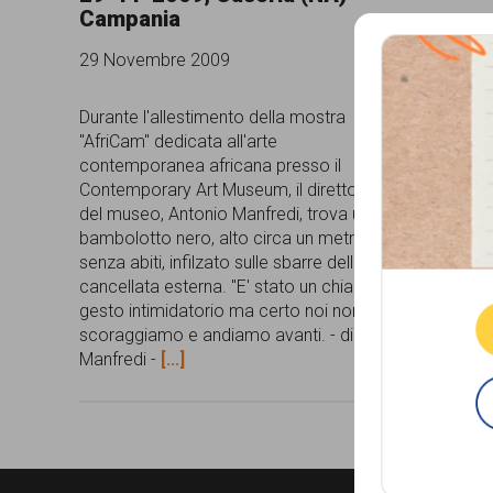
Campania
comunicazione
29 Novembre 2009
specificamente
dedicato
Durante l'allestimento della mostra
"AfriCam" dedicata all'arte
al
contemporanea africana presso il
fenomeno
Contemporary Art Museum, il direttore
del museo, Antonio Manfredi, trova un
del
bambolotto nero, alto circa un metro,
Que
razzismo
senza abiti, infilzato sulle sbarre della
cancellata esterna. "E' stato un chiaro
curato
gesto intimidatorio ma certo noi non ci
da
scoraggiamo e andiamo avanti. - dice
Manfredi -
[...]
Lunaria
in
collaborazione
con