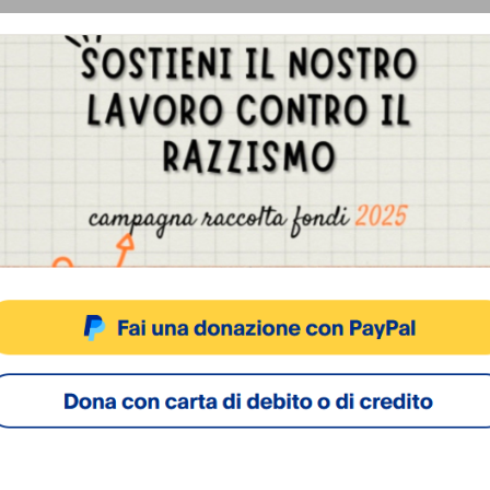
Gestisci Consenso Cookie
sto sito fa uso di cookie, anche di terze parti, ma non utilizza alcun cookie di profilazio
ACCETTA
NEGA
VISUALIZZA LE PREFERENZ
Cookie Policy
Privacy Policy