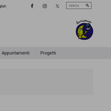
Cerca
Nav
lish
Widget
Area
Appuntamenti
Progetti