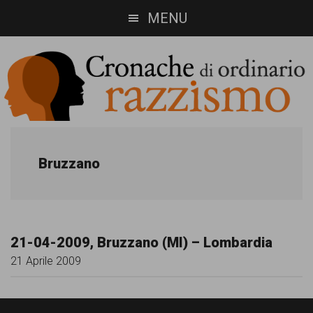
Skip
Skip
MENU
to
to
main
footer
content
Cronache
Cronachediordinariorazzismo.org
è
di
Bruzzano
un
ordinario
sito
razzismo
di
21-04-2009, Bruzzano (MI) – Lombardia
informazione,
21 Aprile 2009
approfondimento
e