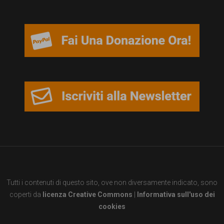
persone,
associazioni
e
movimenti
che
si
battono
per
le
pari
opportunità
Tutti i contenuti di questo sito, ove non diversamente indicato, sono
e
coperti da
licenza Creative Commons
|
Informativa sull'uso dei
la
cookies