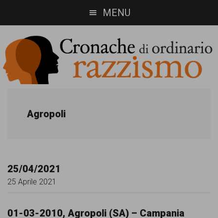
Skip
Skip
MENU
to
to
main
footer
content
Cronache
Cronachediordinariorazzismo.org
è
di
Agropoli
un
ordinario
sito
razzismo
di
25/04/2021
informazione,
25 Aprile 2021
approfondimento
e
01-03-2010, Agropoli (SA) – Campania