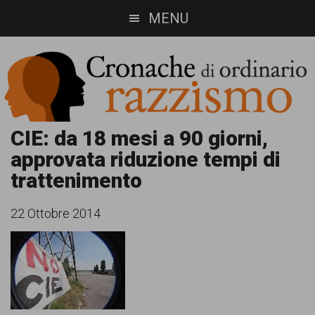
Skip
Skip
MENU
to
to
main
footer
content
Cronache
Cronachediordinariorazzismo.org
CIE: da 18 mesi a 90 giorni,
approvata riduzione tempi di
è
di
trattenimento
un
ordinario
sito
22 Ottobre 2014
razzismo
di
informazione,
approfondimento
e