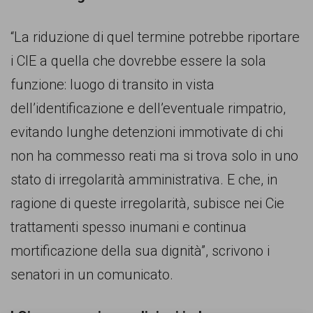
persone,
associazioni
“La riduzione di quel termine potrebbe riportare
e
i CIE a quella che dovrebbe essere la sola
movimenti
funzione: luogo di transito in vista
che
dell’identificazione e dell’eventuale rimpatrio,
si
evitando lunghe detenzioni immotivate di chi
battono
non ha commesso reati ma si trova solo in uno
per
stato di irregolarità amministrativa. E che, in
le
ragione di queste irregolarità, subisce nei Cie
pari
trattamenti spesso inumani e continua
opportunità
mortificazione della sua dignità”, scrivono i
e
senatori in un comunicato.
la