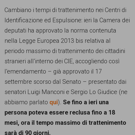
comunicazione
Cambiano i tempi di trattenimento nei Centri di
specificamente
Identificazione ed Espulsione: ieri la Camera dei
dedicato
deputati ha approvato la norma contenuta
al
nella Legge Europea 2013 bis relativa al
fenomeno
periodo massimo di trattenimento dei cittadini
del
stranieri all’interno dei CIE, accogliendo così
razzismo
l’emendamento – già approvato il 17
curato
settembre scorso dal Senato – presentato dai
da
senatori Luigi Manconi e Sergio Lo Giudice (ne
Lunaria
abbiamo parlato
qui
).
Se fino a ieri una
in
persona poteva essere reclusa fino a 18
collaborazione
mesi, ora il tempo massimo di trattenimento
con
sarà di 90 giorni.