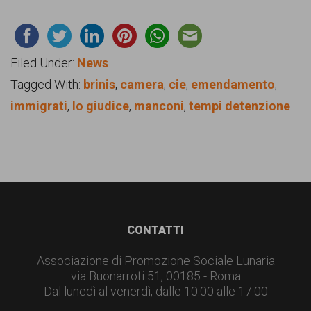
Filed Under:
News
Tagged With:
brinis
,
camera
,
cie
,
emendamento
,
immigrati
,
lo giudice
,
manconi
,
tempi detenzione
Footer
CONTATTI
Associazione di Promozione Sociale Lunaria
via Buonarroti 51, 00185 - Roma
Dal lunedì al venerdì, dalle 10.00 alle 17.00