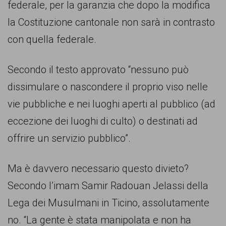
persone,
federale, per la garanzia che dopo la modifica
associazioni
la Costituzione cantonale non sarà in contrasto
e
con quella federale.
movimenti
Secondo il testo approvato “nessuno può
che
dissimulare o nascondere il proprio viso nelle
si
vie pubbliche e nei luoghi aperti al pubblico (ad
battono
eccezione dei luoghi di culto) o destinati ad
per
offrire un servizio pubblico”.
le
pari
Ma è davvero necessario questo divieto?
opportunità
Secondo l’imam Samir Radouan Jelassi della
e
Lega dei Musulmani in Ticino, assolutamente
la
no. “La gente è stata manipolata e non ha