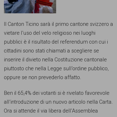
comunicazione
specificamente
dedicato
Il Canton Ticino sarà il primo cantone svizzero a
al
vietare l’uso del velo religioso nei luoghi
fenomeno
pubblici: è il risultato del referendum con cui i
del
cittadini sono stati chiamati a scegliere se
razzismo
inserire il divieto nella Costituzione cantonale
curato
piuttosto che nella Legge sull’ordine pubblico,
da
oppure se non prevederlo affatto.
Lunaria
in
Ben il 65,4% dei votanti si è rivelato favorevole
collaborazione
all’introduzione di un nuovo articolo nella Carta.
con
Ora si attende il via libera dell’Assemblea