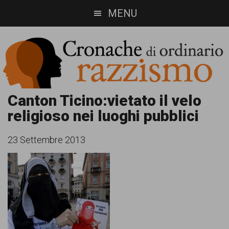
Skip
Skip
MENU
to
to
main
footer
content
Cronache
Cronachediordinariorazzismo.org
Canton Ticino:vietato il velo
religioso nei luoghi pubblici
è
di
un
ordinario
23 Settembre 2013
sito
razzismo
di
informazione,
approfondimento
e