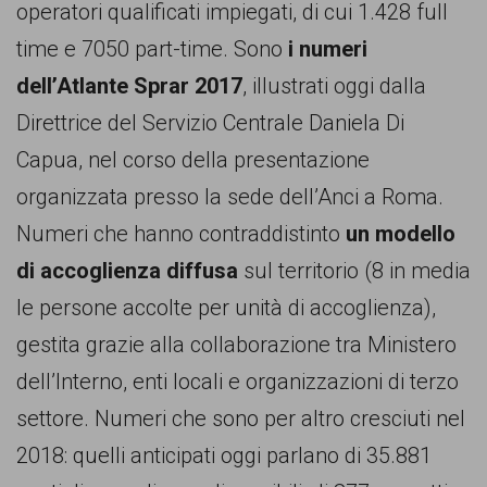
persone,
operatori qualificati impiegati, di cui 1.428 full
associazioni
time e 7050 part-time. Sono
i numeri
e
dell’Atlante Sprar 2017
, illustrati oggi dalla
movimenti
Direttrice del Servizio Centrale Daniela Di
che
Capua, nel corso della presentazione
si
organizzata presso la sede dell’Anci a Roma.
battono
Numeri che hanno contraddistinto
un modello
per
di accoglienza diffusa
sul territorio (8 in media
le
le persone accolte per unità di accoglienza),
pari
gestita grazie alla collaborazione tra Ministero
opportunità
dell’Interno, enti locali e organizzazioni di terzo
e
settore. Numeri che sono per altro cresciuti nel
la
2018: quelli anticipati oggi parlano di 35.881