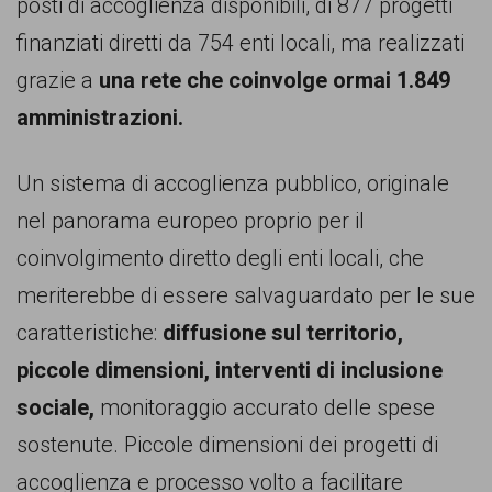
garanzia
posti di accoglienza disponibili, di 877 progetti
dei
finanziati diretti da 754 enti locali, ma realizzati
diritti
grazie a
una rete che coinvolge ormai 1.849
di
amministrazioni.
cittadinanza
Un sistema di accoglienza pubblico, originale
per
nel panorama europeo proprio per il
tutti.
coinvolgimento diretto degli enti locali, che
meriterebbe di essere salvaguardato per le sue
caratteristiche:
diffusione sul territorio,
piccole dimensioni, interventi di inclusione
sociale,
monitoraggio accurato delle spese
sostenute. Piccole dimensioni dei progetti di
accoglienza e processo volto a facilitare