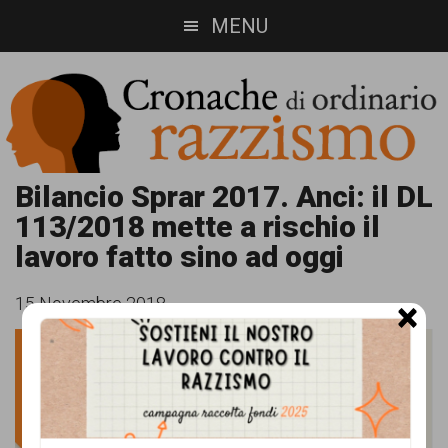
Skip
Skip
MENU
to
to
main
footer
content
Cronache
Cronachediordinariorazzismo.org
Bilancio Sprar 2017. Anci: il DL
113/2018 mette a rischio il
è
di
lavoro fatto sino ad oggi
un
ordinario
sito
15 Novembre 2018
×
razzismo
di
informazione,
approfondimento
e