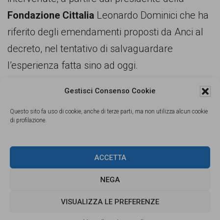
Fondazione Cittalia
Leonardo Dominici che ha
riferito degli emendamenti proposti da Anci al
decreto, nel tentativo di salvaguardare
l’esperienza fatta sino ad oggi.
Gestisci Consenso Cookie
Particolarmente esplicito è stato il sindaco di
Prato, Matteo Biffoni,
Delegato Anci
Questo sito fa uso di cookie, anche di terze parti, ma non utilizza alcun cookie
di profilazione.
all’immigrazione
: “Tutto il lavoro fatto rischia di
essere messo in discussione”. Il combinato
ACCETTA
disposto delle norme contenute nel decreto
legge n.113, con il nuovo capitolato di appalto
NEGA
per i centri di accoglienza presentato una
VISUALIZZA LE PREFERENZE
settimana fa (che abbassa i costi massimi pro