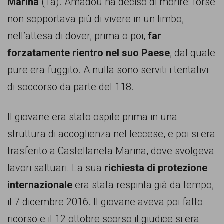
Marina
(Ta). Amadou ha deciso di morire: forse
comunicazione
non sopportava più di vivere in un limbo,
specificamente
nell’attesa di dover, prima o poi,
far
dedicato
forzatamente rientro nel suo Paese
, dal quale
al
pure era fuggito. A nulla sono serviti i tentativi
fenomeno
di soccorso da parte del 118.
del
razzismo
Il giovane era stato ospite prima in una
curato
struttura di accoglienza nel leccese, e poi si era
da
trasferito a Castellaneta Marina, dove svolgeva
Lunaria
lavori saltuari. La sua
richiesta di protezione
in
internazionale
era stata respinta già da tempo,
collaborazione
il 7 dicembre 2016. Il giovane aveva poi fatto
con
ricorso e il 12 ottobre scorso il giudice si era