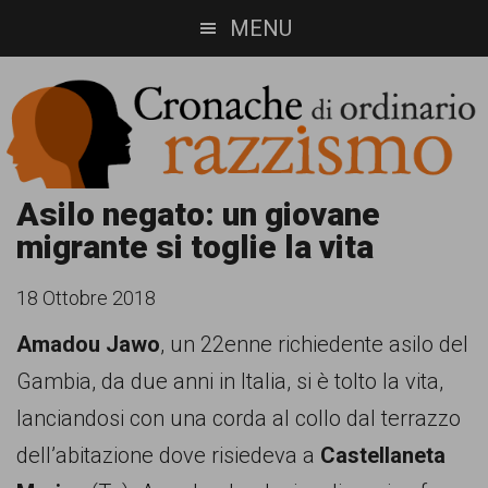
Skip
Skip
MENU
to
to
main
footer
content
Cronache
Cronachediordinariorazzismo.org
Asilo negato: un giovane
migrante si toglie la vita
è
di
un
ordinario
18 Ottobre 2018
sito
Amadou Jawo
, un 22enne richiedente asilo del
razzismo
di
Gambia, da due anni in Italia, si è tolto la vita,
informazione,
lanciandosi con una corda al collo dal terrazzo
approfondimento
dell’abitazione dove risiedeva a
Castellaneta
e