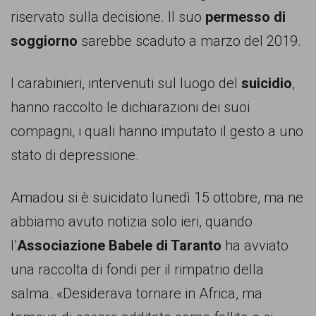
persone,
riservato sulla decisione. Il suo
permesso di
associazioni
soggiorno
sarebbe scaduto a marzo del 2019.
e
movimenti
I carabinieri, intervenuti sul luogo del
suicidio
,
che
hanno raccolto le dichiarazioni dei suoi
si
compagni, i quali hanno imputato il gesto a uno
battono
stato di depressione.
per
le
Amadou si è suicidato lunedì 15 ottobre, ma ne
pari
abbiamo avuto notizia solo ieri, quando
opportunità
l’
Associazione Babele di Taranto
ha avviato
e
una raccolta di fondi per il rimpatrio della
la
salma. «Desiderava tornare in Africa, ma