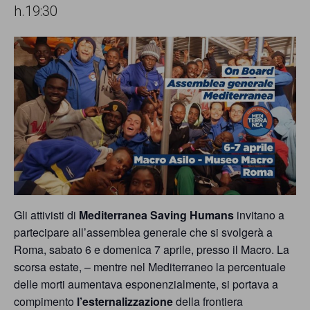
comunicazione
h.19:30
specificamente
dedicato
al
fenomeno
del
razzismo
curato
da
Gli attivisti di
Mediterranea Saving Humans
invitano a
Lunaria
partecipare all’assemblea generale che si svolgerà a
in
Roma, sabato 6 e domenica 7 aprile, presso il Macro. La
scorsa estate, – mentre nel Mediterraneo la percentuale
collaborazione
delle morti aumentava esponenzialmente, si portava a
con
compimento
l’esternalizzazione
della frontiera