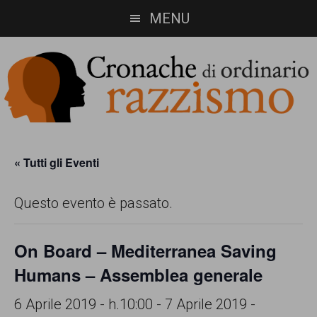
Skip
Skip
MENU
to
to
main
footer
content
Cronache
Cronachediordinariorazzismo.org
è
di
« Tutti gli Eventi
un
ordinario
Questo evento è passato.
sito
razzismo
di
On Board – Mediterranea Saving
informazione,
Humans – Assemblea generale
approfondimento
e
6 Aprile 2019 - h.10:00
-
7 Aprile 2019 -