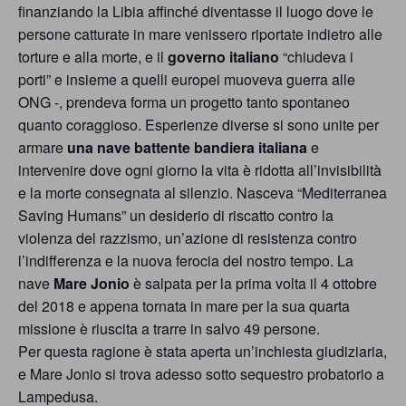
persone,
finanziando la Libia affinché diventasse il luogo dove le
persone catturate in mare venissero riportate indietro alle
associazioni
torture e alla morte, e il
governo italiano
“chiudeva i
e
porti” e insieme a quelli europei muoveva guerra alle
movimenti
ONG -, prendeva forma un progetto tanto spontaneo
quanto coraggioso. Esperienze diverse si sono unite per
che
armare
una nave battente bandiera italiana
e
si
intervenire dove ogni giorno la vita è ridotta all’invisibilità
battono
e la morte consegnata al silenzio. Nasceva “Mediterranea
Saving Humans” un desiderio di riscatto contro la
per
violenza del razzismo, un’azione di resistenza contro
le
l’indifferenza e la nuova ferocia del nostro tempo. La
pari
nave
Mare Jonio
è salpata per la prima volta il 4 ottobre
del 2018 e appena tornata in mare per la sua quarta
opportunità
missione è riuscita a trarre in salvo 49 persone.
e
Per questa ragione è stata aperta un’inchiesta giudiziaria,
e Mare Jonio si trova adesso sotto sequestro probatorio a
la
Lampedusa.