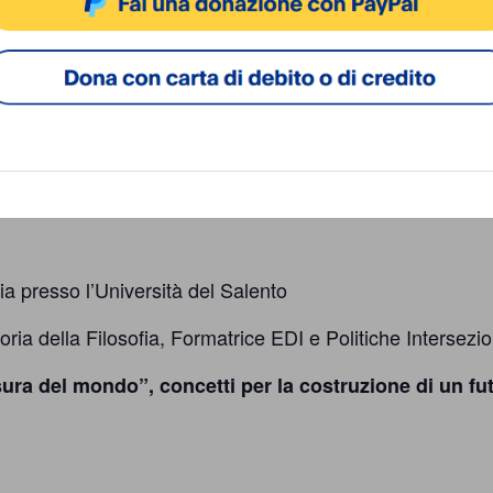
Cookie Policy
Privacy Policy
u e tempo”
ia presso l’Università del Salento
ria della Filosofia, Formatrice EDI e Politiche Intersezio
ura del mondo”, concetti per la costruzione di un fu