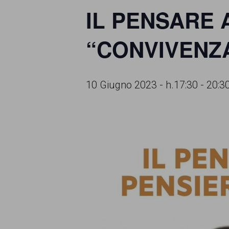
IL PENSARE
comunicazione
specificamente
“CONVIVENZ
dedicato
al
10 Giugno 2023 - h.17:30
-
20:3
fenomeno
del
razzismo
curato
da
Lunaria
in
collaborazione
con