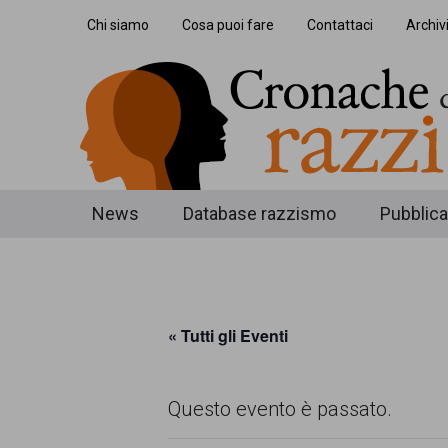
Skip
Skip
Skip
Chi siamo
Cosa puoi fare
Contattaci
Archiv
to
to
to
main
secondary
footer
content
menu
Cronache
Cronachediordinariorazzismo.org
News
Database razzismo
Pubblica
è
di
un
ordinario
sito
« Tutti gli Eventi
razzismo
di
informazione,
Questo evento è passato.
approfondimento
e