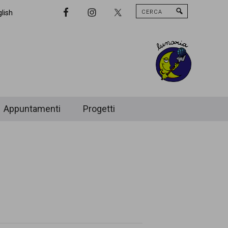
Cerca
Nav
lish
Widget
Area
Appuntamenti
Progetti