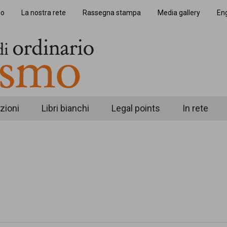
io
La nostra rete
Rassegna stampa
Media gallery
Eng
zioni
Libri bianchi
Legal points
In rete