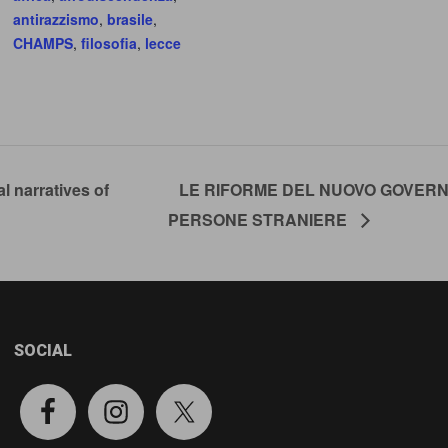
antirazzismo
,
brasile
,
CHAMPS
,
filosofia
,
lecce
l narratives of
LE RIFORME DEL NUOVO GOVERN
PERSONE STRANIERE
SOCIAL