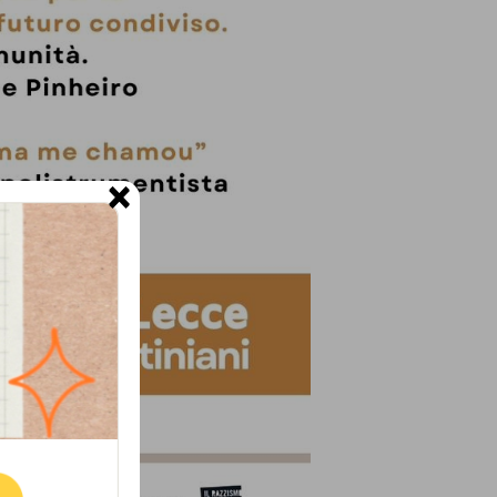
×
ne.
E