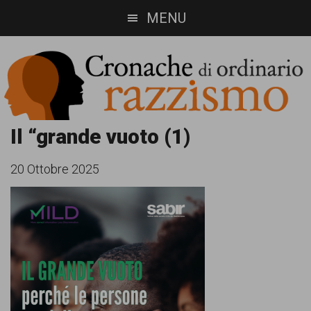
Skip
Skip
MENU
to
to
main
footer
content
Cronache
Cronachediordinariorazzismo.org
Il “grande vuoto (1)
è
di
20 Ottobre 2025
un
ordinario
sito
razzismo
di
informazione,
approfondimento
e