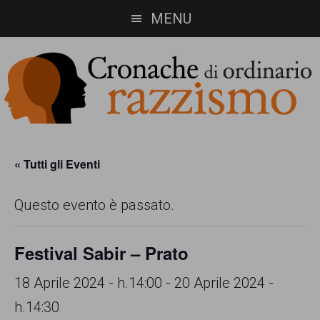
Skip
Skip
MENU
to
to
main
footer
content
Cronache
Cronachediordinariorazzismo.org
è
di
« Tutti gli Eventi
un
ordinario
Questo evento è passato.
sito
razzismo
di
Festival Sabir – Prato
informazione,
approfondimento
18 Aprile 2024 - h.14:00
-
20 Aprile 2024 -
e
h.14:30