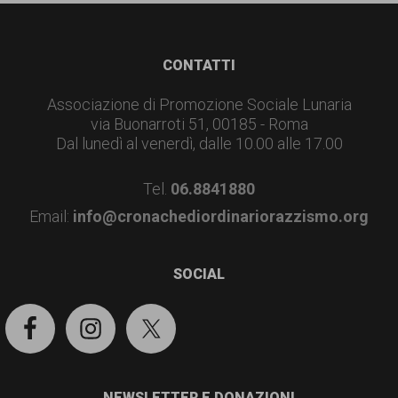
Footer
CONTATTI
Associazione di Promozione Sociale Lunaria
via Buonarroti 51, 00185 - Roma
Dal lunedì al venerdì, dalle 10.00 alle 17.00
Tel.
06.8841880
Email:
info@cronachediordinariorazzismo.org
SOCIAL
NEWSLETTER E DONAZIONI