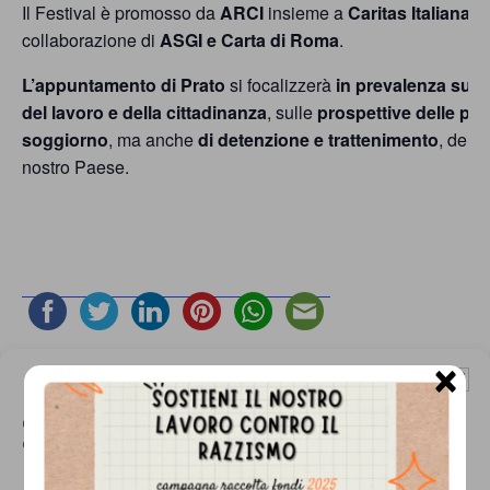
persone,
Il Festival è promosso da
ARCI
insieme a
Caritas Italiana,
collaborazione di
ASGI e Carta di Roma
.
associazioni
e
L’appuntamento di Prato
si focalizzerà
in prevalenza sulle
del lavoro e della cittadinanza
, sulle
prospettive delle pol
movimenti
soggiorno
, ma anche
di detenzione e trattenimento
, delle
che
nostro Paese.
si
battono
per
le
pari
×
opportunità
Gestisci Consenso Cookie
SALVA NEL TUO CALENDARIO
e
Questo sito fa uso di cookie, anche di terze parti, ma non utilizza alcun cookie
di profilazione.
la
DETTAGLI
LUOGO