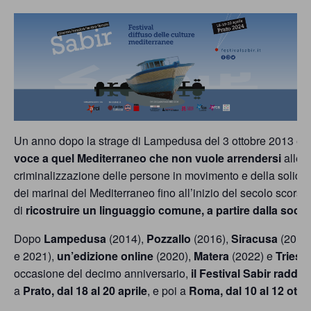
comunicazione
specificamente
dedicato
al
fenomeno
del
Un anno dopo la strage di Lampedusa del 3 ottobre 2013 è nat
razzismo
voce a quel Mediterraneo che non vuole arrendersi
alle m
curato
criminalizzazione delle persone in movimento e della solidar
dei marinai del Mediterraneo fino all’inizio del secolo scorso
da
di
ricostruire un linguaggio comune, a partire dalla societ
Lunaria
Dopo
Lampedusa
(2014),
Pozzallo
(2016),
Siracusa
(2017
in
e 2021),
un’edizione online
(2020),
Matera
(2022) e
Trieste
collaborazione
occasione del decimo anniversario,
il Festival Sabir radd
a
Prato, dal 18 al 20 aprile
, e poi a
Roma, dal 10 al 12 otto
con