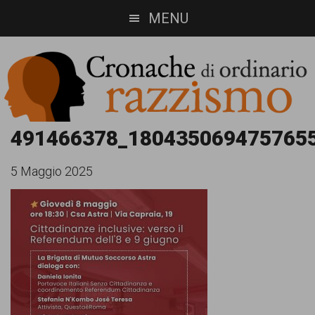
Skip
Skip
MENU
to
to
main
footer
content
Cronache
Cronachediordinariorazzismo.org
491466378_180435069475765
è
di
5 Maggio 2025
un
ordinario
sito
razzismo
di
informazione,
approfondimento
e