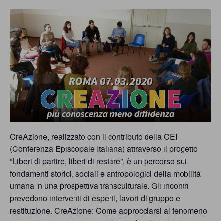
comunicazione
specificamente
dedicato
al
fenomeno
del
razzismo
curato
CreAzione, realizzato con il contributo della CEI
da
(Conferenza Episcopale Italiana) attraverso il progetto
Lunaria
“Liberi di partire, liberi di restare”, è un percorso sui
fondamenti storici, sociali e antropologici della mobilità
in
umana in una prospettiva transculturale. Gli incontri
collaborazione
prevedono interventi di esperti, lavori di gruppo e
con
restituzione. CreAzione: Come approcciarsi al fenomeno