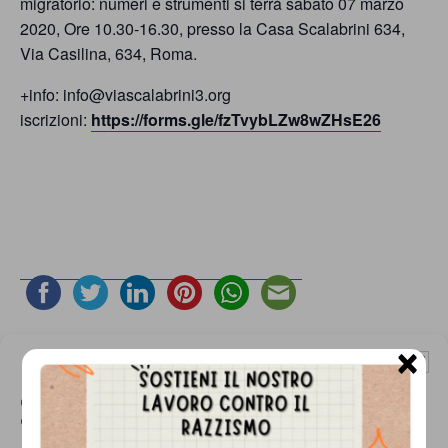
migratorio: numeri e strumenti si terrà sabato 07 marzo
persone,
2020, Ore 10.30-16.30, presso la Casa Scalabrini 634,
associazioni
Via Casilina, 634, Roma.
e
+info: info@viascalabrini3.org
movimenti
iscrizioni:
https://forms.gle/fzTvybLZw8wZHsE26
che
si
battono
per
le
pari
opportunità
×
Gestisci Consenso Cookie
SALVA NEL TUO CALENDARIO
e
Questo sito fa uso di cookie, anche di terze parti, ma non utilizza alcun cookie
la
di profilazione.