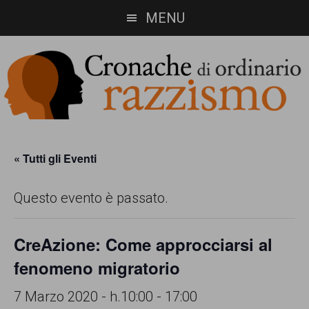
Skip
Skip
MENU
to
to
main
footer
content
Cronache
Cronachediordinariorazzismo.org
è
di
« Tutti gli Eventi
un
ordinario
Questo evento è passato.
sito
razzismo
di
CreAzione: Come approcciarsi al
informazione,
fenomeno migratorio
approfondimento
e
7 Marzo 2020 - h.10:00
-
17:00